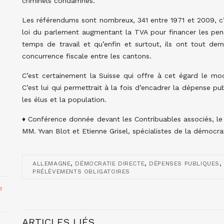
criminels condamnés.
Les référendums sont nombreux, 341 entre 1971 et 2009, c’e
loi du parlement augmentant la TVA pour financer les pens
temps de travail et qu’enfin et surtout, ils ont tout der
concurrence fiscale entre les cantons.
C’est certainement la Suisse qui offre à cet égard le mod
C’est lui qui permettrait à la fois d’encadrer la dépense pu
les élus et la population.
♦ Conférence donnée devant les Contribuables associés, le
MM. Yvan Blot et Etienne Grisel, spécialistes de la démocrat
,
,
ALLEMAGNE
DÉMOCRATIE DIRECTE
DÉPENSES PUBLIQUES
PRÉLÈVEMENTS OBLIGATOIRES
e
ARTICLES LIÉS