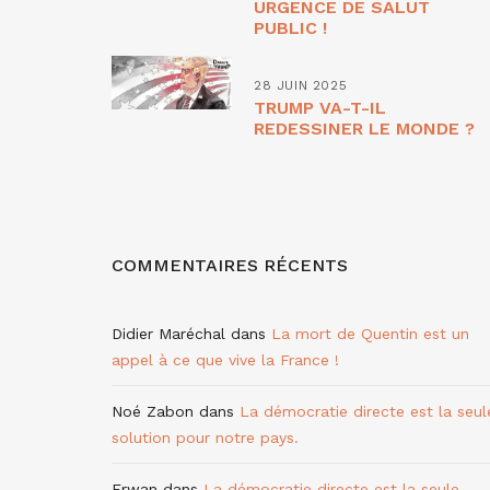
URGENCE DE SALUT
PUBLIC !
28 JUIN 2025
TRUMP VA-T-IL
REDESSINER LE MONDE ?
COMMENTAIRES RÉCENTS
Didier Maréchal
dans
La mort de Quentin est un
appel à ce que vive la France !
Noé Zabon
dans
La démocratie directe est la seul
solution pour notre pays.
Erwan
dans
La démocratie directe est la seule