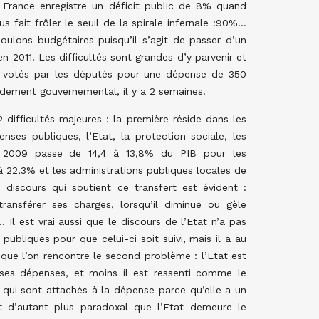
a France enregistre un déficit public de 8% quand
 fait frôler le seuil de la spirale infernale :90%…
oulons budgétaires puisqu’il s’agit de passer d’un
 en 2011. Les difficultés sont grandes d’y parvenir et
s votés par les députés pour une dépense de 350
ndement gouvernemental, il y a 2 semaines.
2 difficultés majeures : la première réside dans les
ses publiques, l’Etat, la protection sociale, les
7 et 2009 passe de 14,4 à 13,8% du PIB pour les
à 22,3% et les administrations publiques locales de
 discours qui soutient ce transfert est évident :
ransférer ses charges, lorsqu’il diminue ou gèle
Il est vrai aussi que le discours de l’Etat n’a pas
ubliques pour que celui-ci soit suivi, mais il a au
 que l’on rencontre le second problème : l’Etat est
r ses dépenses, et moins il est ressenti comme le
ux qui sont attachés à la dépense parce qu’elle a un
st d’autant plus paradoxal que l’Etat demeure le