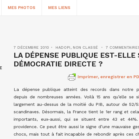
MES PHOTOS
MES LIENS
7 DÉCEMBRE 2010
HADOPI
,
NON CLASSÉ
7 COMMENTAIRE
LA DÉPENSE PUBLIQUE EST-ELLE
DÉMOCRATIE DIRECTE ?
E
Imprimer, enregistrer en PD
La dépense publique atteint des records dans notre p
depuis de nombreuses années. Voilà 15 ans qu’elle se s
largement au-dessus de la moitié du PIB, autour de 52/5
HERCHER
scandinaves. Désormais, la France tient le 1er rang et cel
importants, eux-aussi, qui se situent entre 43 et 44%.
providence. Ce peut être aussi le signe d’une mauvaise ges
chocs, mais tout à fait incapable de rebondir après ces ch