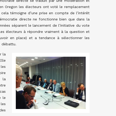
émocratie directe se traduit par une modération et
 en Oregon les électeurs ont voté le remplacement
 : cela témoigne d’une prise en compte de l’intérêt
démocratie directe ne fonctionne bien que dans la
nnées séparent le lancement de l’initiative du vote
les électeurs à répondre vraiment à la question et
voir en place) et a tendance à sélectionner les
e débattu.
r la
Elle
les
ire
 la
ntre
cas
e le
 les
des