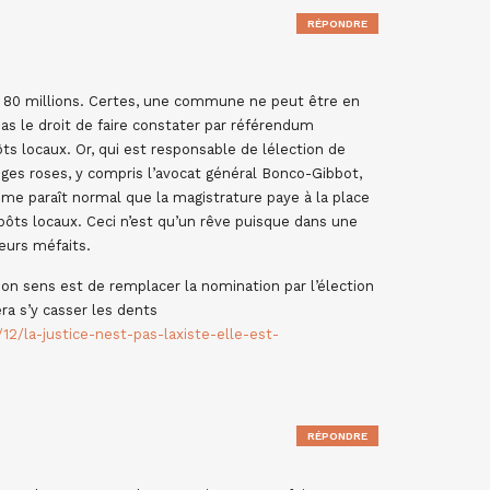
RÉPONDRE
 à 80 millions. Certes, une commune ne peut être en
as le droit de faire constater par référendum
ts locaux. Or, qui est responsable de lélection de
uges roses, y compris l’avocat général Bonco-Gibbot,
 me paraît normal que la magistrature paye à la place
ôts locaux. Ceci n’est qu’un rêve puisque dans une
leurs méfaits.
 bon sens est de remplacer la nomination par l’élection
ra s’y casser les dents
12/la-justice-nest-pas-laxiste-elle-est-
RÉPONDRE