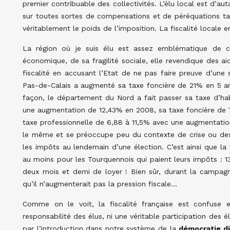
premier contribuable des collectivités. L’élu local est d’au
sur toutes sortes de compensations et de péréquations tan
véritablement le poids de l’imposition. La fiscalité locale
La région où je suis élu est assez emblématique de 
économique, de sa fragilité sociale, elle revendique des 
fiscalité en accusant l’Etat de ne pas faire preuve d’une s
Pas-de-Calais a augmenté sa taxe foncière de 21% en 5 a
façon, le département du Nord a fait passer sa taxe d’ha
une augmentation de 12,43% en 2008, sa taxe foncière de 
taxe professionnelle de 6,88 à 11,5% avec une augmentati
le même et se préoccupe peu du contexte de crise ou de
les impôts au lendemain d’une élection. C’est ainsi que la v
au moins pour les Tourquennois qui paient leurs impôts : 1
deux mois et demi de loyer ! Bien sûr, durant la campagne
qu’il n’augmenterait pas la pression fiscale…
Comme on le voit, la fiscalité française est confuse e
responsabilité des élus, ni une véritable participation des 
par l’introduction dans notre système de la
démocratie di