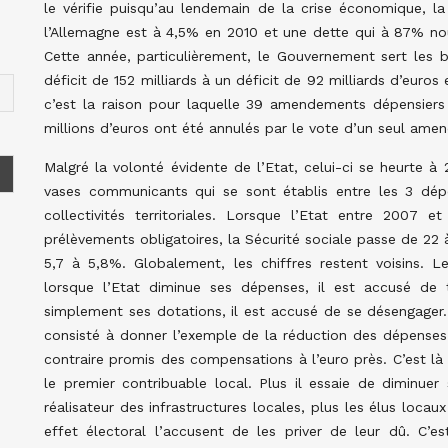
le vérifie puisqu’au lendemain de la crise économique, l
l’Allemagne est à 4,5% en 2010 et une dette qui à 87% nous
Cette année, particulièrement, le Gouvernement sert les b
déficit de 152 milliards à un déficit de 92 milliards d’euros
c’est la raison pour laquelle 39 amendements dépensier
millions d’euros ont été annulés par le vote d’un seul ame
Malgré la volonté évidente de l’Etat, celui-ci se heurte à 
vases communicants qui se sont établis entre les 3 dépen
collectivités territoriales. Lorsque l’Etat entre 200
prélèvements obligatoires, la Sécurité sociale passe de 22 
5,7 à 5,8%. Globalement, les chiffres restent voisins. Le
lorsque l’Etat diminue ses dépenses, il est accusé de t
simplement ses dotations, il est accusé de se désengager… 
consisté à donner l’exemple de la réduction des dépenses p
contraire promis des compensations à l’euro près. C’est là
le premier contribuable local. Plus il essaie de diminue
réalisateur des infrastructures locales, plus les élus loca
effet électoral l’accusent de les priver de leur dû. C’e