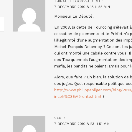
THIBAULT LOOSVELD
DIT :
7 DÉCEMBRE 2010 À 18 H 55 MIN
Monsieur Le Député,
En 2008, la dette de Tourcoing s’élevait
cessation de paiements et le Préfet n’a p
l’illégitimté d’une augmentation des impô
Michel-François Delannoy ? Ce sont les j
qui ont monté une cabale contre vous. Il
des Tourquennois l’augmentation des imp
mafia, les bandits ne paient jamais pour 
Alors, que faire ? Eh bien, la solution de
des juges. Quel responsable politique ose
http://www.philippebilger.com/blog/2010/
incoh%C3%A9rente.html
?
SEB
DIT :
7 DÉCEMBRE 2010 À 23 H 51 MIN