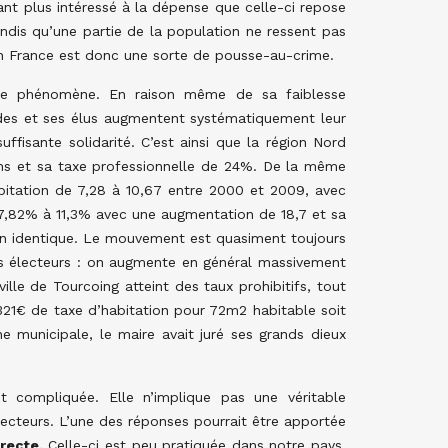
tant plus intéressé à la dépense que celle-ci repose
dis qu’une partie de la population ne ressent pas
 en France est donc une sorte de pousse-au-crime.
ce phénomène. En raison même de sa faiblesse
aides et ses élus augmentent systématiquement leur
uffisante solidarité. C’est ainsi que la région Nord
ns et sa taxe professionnelle de 24%. De la même
bitation de 7,28 à 10,67 entre 2000 et 2009, avec
7,82% à 11,3% avec une augmentation de 18,7 et sa
on identique. Le mouvement est quasiment toujours
s électeurs : on augmente en général massivement
ille de Tourcoing atteint des taux prohibitifs, tout
321€ de taxe d’habitation pour 72m2 habitable soit
 municipale, le maire avait juré ses grands dieux
t compliquée. Elle n’implique pas une véritable
électeurs. L’une des réponses pourrait être apportée
recte.
Celle-ci est peu pratiquée dans notre pays.