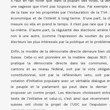
Il faut en fait noter que dans la plupart des votes, la d
une sagesse que n’ont pas toujours les élus. Par exemple
de la taxe sur les propriétés par l’instauration de la TVA
économique et de l’intérêt à long terme. D’une part, la 
mesure où elle en prend le temps. Il n’est pas rare que 2 a
lui-même. D’autre part, la régularité des élections amène 
non à une autre, (comme l’expression du soutien du pou
électeurs les plus intéressés par la politique et le problèm
Enfin, le modèle de la démocratie directe demeure bien sû
Suisse. Celle-ci est pionnière en la matière depuis 1831. 
pratique la démocratie directe dans les communes, 
cantons et au niveau fédéral, soit par le vote obligato
constitutionnel, soit par le référendum veto, soit par
votation d’initiative populaire avec un véritable dialogue e
le peuple et le parlement qui peut dans le dernier 
proposer un contre projet. Les électeurs choisissent entr
texte de l’initiative et celui-ci, c’est ainsi que récemment
suisses ont choisi le projet de l’UDC sur l’expulsion 