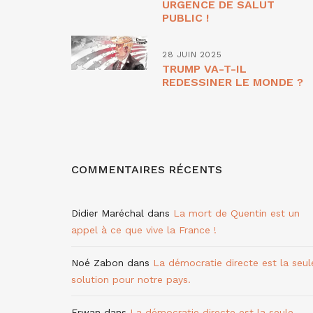
URGENCE DE SALUT
PUBLIC !
28 JUIN 2025
TRUMP VA-T-IL
REDESSINER LE MONDE ?
COMMENTAIRES RÉCENTS
Didier Maréchal
dans
La mort de Quentin est un
appel à ce que vive la France !
Noé Zabon
dans
La démocratie directe est la seul
solution pour notre pays.
Erwan
dans
La démocratie directe est la seule