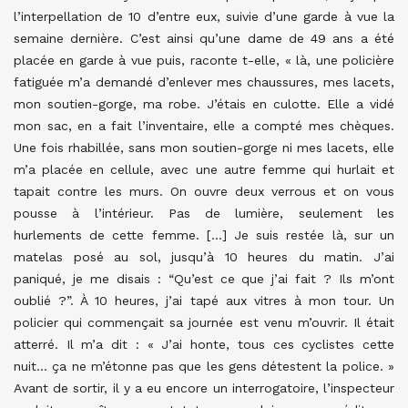
l’interpellation de 10 d’entre eux, suivie d’une garde à vue la
semaine dernière. C’est ainsi qu’une dame de 49 ans a été
placée en garde à vue puis, raconte t-elle, « là, une policière
fatiguée m’a demandé d’enlever mes chaussures, mes lacets,
mon soutien-gorge, ma robe. J’étais en culotte. Elle a vidé
mon sac, en a fait l’inventaire, elle a compté mes chèques.
Une fois rhabillée, sans mon soutien-gorge ni mes lacets, elle
m’a placée en cellule, avec une autre femme qui hurlait et
tapait contre les murs. On ouvre deux verrous et on vous
pousse à l’intérieur. Pas de lumière, seulement les
hurlements de cette femme. […] Je suis restée là, sur un
matelas posé au sol, jusqu’à 10 heures du matin. J’ai
paniqué, je me disais : “Qu’est ce que j’ai fait ? Ils m’ont
oublié ?”. À 10 heures, j’ai tapé aux vitres à mon tour. Un
policier qui commençait sa journée est venu m’ouvrir. Il était
atterré. Il m’a dit : « J’ai honte, tous ces cyclistes cette
nuit… ça ne m’étonne pas que les gens détestent la police. »
Avant de sortir, il y a eu encore un interrogatoire, l’inspecteur