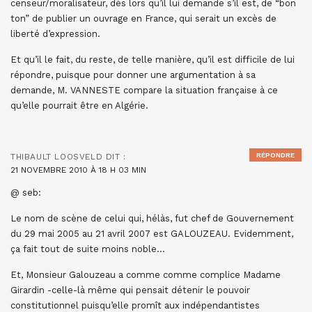
censeur/moralisateur, dès lors qu’il lui demande s’il est, de “bon
ton” de publier un ouvrage en France, qui serait un excès de
liberté d’expression.
Et qu’il le fait, du reste, de telle manière, qu’il est difficile de lui
répondre, puisque pour donner une argumentation à sa
demande, M. VANNESTE compare la situation française à ce
qu’elle pourrait être en Algérie.
RÉPONDRE
THIBAULT LOOSVELD
DIT :
21 NOVEMBRE 2010 À 18 H 03 MIN
@ seb:
Le nom de scène de celui qui, hélàs, fut chef de Gouvernement
du 29 mai 2005 au 21 avril 2007 est GALOUZEAU. Evidemment,
ça fait tout de suite moins noble…
Et, Monsieur Galouzeau a comme comme complice Madame
Girardin -celle-là même qui pensait détenir le pouvoir
constitutionnel puisqu’elle promît aux indépendantistes