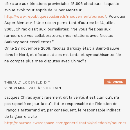
d’exclure aux élections provinciales 18.606 électeurs- laquelle
avoue avoir tout appris de Super Menteur
http://www.republiquesolidaire.fr/mouvement/bureau/
. Pourquoi
Super Menteur ? Une raison parmi tant d’autres: le 14 juillet
2005, Chirac disait aux journalistes: “Ne vous fiez pas aux
rumeurs de vos collaborateurs, mes relations avec Nicolas
Sarkozy sont excellentes.”
Or, le 27 novembre 2008, Nicolas Sarkozy était à Saint-Saulve
dans le Nord, et déclarait à ses militants et sympathisants: “Je
ne compte plus mes disputes avec Chirac” !
RÉPONDRE
THIBAULT LOOSVELD
DIT :
21 NOVEMBRE 2010 À 18 H 59 MIN
Jacques Chirac ayant rarement dit la vérité, il est clair qu’il n’a
pas rappelé ce jour-là qu’il fut le responsable de l’élection de
François Mitterrand et, par conséquent, le responsable indirect
de la guerre civile
http://noumea.awardspace.com/general/natok/caledonie/noumea/