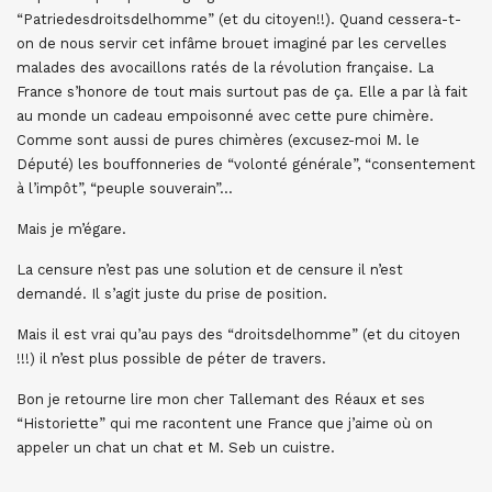
“Patriedesdroitsdelhomme” (et du citoyen!!). Quand cessera-t-
on de nous servir cet infâme brouet imaginé par les cervelles
malades des avocaillons ratés de la révolution française. La
France s’honore de tout mais surtout pas de ça. Elle a par là fait
au monde un cadeau empoisonné avec cette pure chimère.
Comme sont aussi de pures chimères (excusez-moi M. le
Député) les bouffonneries de “volonté générale”, “consentement
à l’impôt”, “peuple souverain”…
Mais je m’égare.
La censure n’est pas une solution et de censure il n’est
demandé. Il s’agit juste du prise de position.
Mais il est vrai qu’au pays des “droitsdelhomme” (et du citoyen
!!!) il n’est plus possible de péter de travers.
Bon je retourne lire mon cher Tallemant des Réaux et ses
“Historiette” qui me racontent une France que j’aime où on
appeler un chat un chat et M. Seb un cuistre.