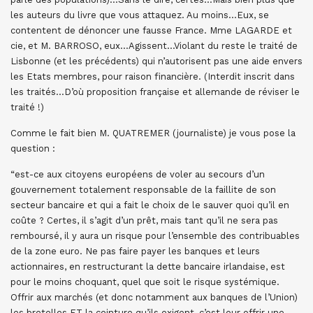
les auteurs du livre que vous attaquez. Au moins…Eux, se
contentent de dénoncer une fausse France. Mme LAGARDE et
cie, et M. BARROSO, eux…Agissent…Violant du reste le traité de
Lisbonne (et les précédents) qui n’autorisent pas une aide envers
les Etats membres, pour raison financière. (Interdit inscrit dans
les traités…D’où proposition française et allemande de réviser le
traité !)
Comme le fait bien M. QUATREMER (journaliste) je vous pose la
question :
“est-ce aux citoyens européens de voler au secours d’un
gouvernement totalement responsable de la faillite de son
secteur bancaire et qui a fait le choix de le sauver quoi qu’il en
coûte ? Certes, il s’agit d’un prêt, mais tant qu’il ne sera pas
remboursé, il y aura un risque pour l’ensemble des contribuables
de la zone euro. Ne pas faire payer les banques et leurs
actionnaires, en restructurant la dette bancaire irlandaise, est
pour le moins choquant, quel que soit le risque systémique.
Offrir aux marchés (et donc notamment aux banques de l’Union)
les bretelles ET la ceinture qu’ils exigent, c’est leur offrir une