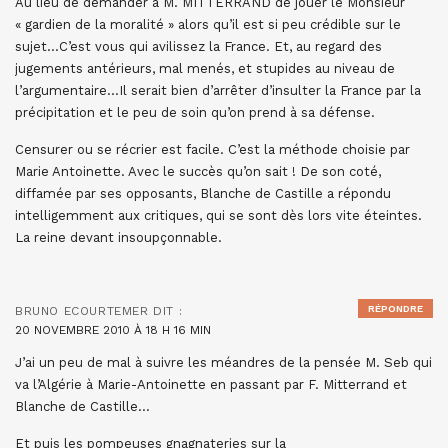
Au lieu de demander à M. MITTERRAND de jouer le Monsieur
« gardien de la moralité » alors qu’il est si peu crédible sur le
sujet…C’est vous qui avilissez la France. Et, au regard des
jugements antérieurs, mal menés, et stupides au niveau de
l’argumentaire…Il serait bien d’arrêter d’insulter la France par la
précipitation et le peu de soin qu’on prend à sa défense.
Censurer ou se récrier est facile. C’est la méthode choisie par
Marie Antoinette. Avec le succès qu’on sait ! De son coté,
diffamée par ses opposants, Blanche de Castille a répondu
intelligemment aux critiques, qui se sont dès lors vite éteintes.
La reine devant insoupçonnable.
RÉPONDRE
BRUNO ECOURTEMER
DIT :
20 NOVEMBRE 2010 À 18 H 16 MIN
J’ai un peu de mal à suivre les méandres de la pensée M. Seb qui
va l’Algérie à Marie-Antoinette en passant par F. Mitterrand et
Blanche de Castille…
Et puis les pompeuses gnagnateries sur la