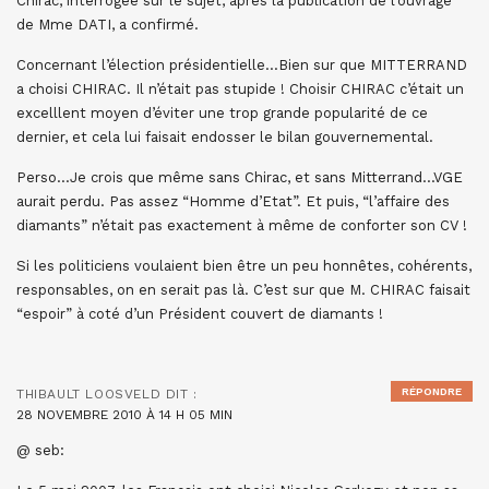
Chirac, interrogée sur le sujet, après la publication de l’ouvrage
de Mme DATI, a confirmé.
Concernant l’élection présidentielle…Bien sur que MITTERRAND
a choisi CHIRAC. Il n’était pas stupide ! Choisir CHIRAC c’était un
excelllent moyen d’éviter une trop grande popularité de ce
dernier, et cela lui faisait endosser le bilan gouvernemental.
Perso…Je crois que même sans Chirac, et sans Mitterrand…VGE
aurait perdu. Pas assez “Homme d’Etat”. Et puis, “l’affaire des
diamants” n’était pas exactement à même de conforter son CV !
Si les politiciens voulaient bien être un peu honnêtes, cohérents,
responsables, on en serait pas là. C’est sur que M. CHIRAC faisait
“espoir” à coté d’un Président couvert de diamants !
RÉPONDRE
THIBAULT LOOSVELD
DIT :
28 NOVEMBRE 2010 À 14 H 05 MIN
@ seb: