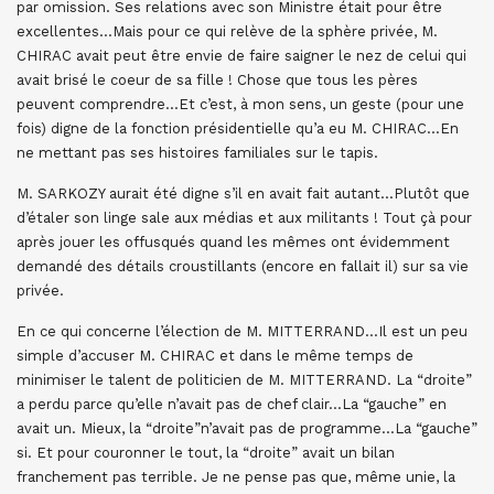
par omission. Ses relations avec son Ministre était pour être
excellentes…Mais pour ce qui relève de la sphère privée, M.
CHIRAC avait peut être envie de faire saigner le nez de celui qui
avait brisé le coeur de sa fille ! Chose que tous les pères
peuvent comprendre…Et c’est, à mon sens, un geste (pour une
fois) digne de la fonction présidentielle qu’a eu M. CHIRAC…En
ne mettant pas ses histoires familiales sur le tapis.
M. SARKOZY aurait été digne s’il en avait fait autant…Plutôt que
d’étaler son linge sale aux médias et aux militants ! Tout çà pour
après jouer les offusqués quand les mêmes ont évidemment
demandé des détails croustillants (encore en fallait il) sur sa vie
privée.
En ce qui concerne l’élection de M. MITTERRAND…Il est un peu
simple d’accuser M. CHIRAC et dans le même temps de
minimiser le talent de politicien de M. MITTERRAND. La “droite”
a perdu parce qu’elle n’avait pas de chef clair…La “gauche” en
avait un. Mieux, la “droite”n’avait pas de programme…La “gauche”
si. Et pour couronner le tout, la “droite” avait un bilan
franchement pas terrible. Je ne pense pas que, même unie, la