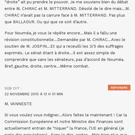
“droite” ait pu prendre le pouvoir. Je me souviens bien du débat
entre M. CHIRAC et M. MITTERRAND. Désolé de le dire mais…M.
CHIRAC n’avait pas la carrure face à M. MITTERRAND. Pas plus
que BALLADUR. Ou qui que ce soit d’autre.
Pour Nouméa, je vous le répête encore…Mais il a fallu une
révision constitutionnelle…Demandée par M. CHIRAC…Avec le
soutien de M. JOSPIN…Et qui a receuilli les 3/5 des suffrages
exprimés. Le sénat étant à droite…Il est assez simple de
comprendre que sans les sénateurs, pas d’accord de Nouméa.
Bref, gauche, droite, centre…Même combat.
RÉPONDRE
SEB
DIT :
22 NOVEMBRE 2010 À 13 H 01 MIN
M. VANNESTE
Si vous voulez vous indigner…Alors faites le maintenant ! Car la
Commission Européenne et notre Ministre des Finances sont
actuellement entrain de “niquer” la France, l’UE en général (je
parle des populations)…Sans le dire, certes…Mais bien plus que