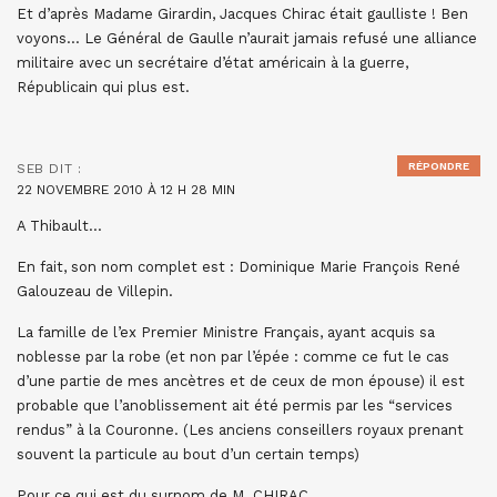
Et d’après Madame Girardin, Jacques Chirac était gaulliste ! Ben
voyons… Le Général de Gaulle n’aurait jamais refusé une alliance
militaire avec un secrétaire d’état américain à la guerre,
Républicain qui plus est.
RÉPONDRE
SEB
DIT :
22 NOVEMBRE 2010 À 12 H 28 MIN
A Thibault…
En fait, son nom complet est : Dominique Marie François René
Galouzeau de Villepin.
La famille de l’ex Premier Ministre Français, ayant acquis sa
noblesse par la robe (et non par l’épée : comme ce fut le cas
d’une partie de mes ancètres et de ceux de mon épouse) il est
probable que l’anoblissement ait été permis par les “services
rendus” à la Couronne. (Les anciens conseillers royaux prenant
souvent la particule au bout d’un certain temps)
Pour ce qui est du surnom de M. CHIRAC…