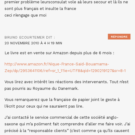
premier problème leursconsulat vole aà leurs secour et là ils ne
sont plus français et insulte la france
ceci n’engage que moi
RÉPONDRE
BRUNO ECOURTEMER
DIT :
20 NOVEMBRE 2010 À 4 H 19 MIN
Le livre est en vente sur Amazon depuis plus de 6 mois :
http://www.amazon.fr/Nique-France-Saïd-Bouamama-
Zep/dp/2953641106/ref=sr_1_1?ie=UTF8&qid=1290219127&sr=8-1
Vous lirez avec intérêt les réactions des intervenants. Tout n’est
pas pourris au Royaume du Danemark.
Vous remarquerez que la française de papier joint le geste à
l’écrit pour ceux qui ne sauraient pas lire.
J’ai contacté le service commercial de cette société anglo-
saxone qui m’a poliment fait comprendre d’aller me faire voir. J’ai
précisé à la “responsable clients” (c’est comme ça qu’ils causent