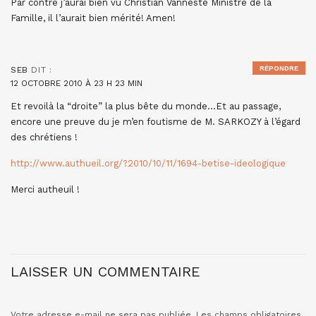
Par contre j’aurai bien vu Christian Vanneste Ministre de la
Famille, il l’aurait bien mérité! Amen!
RÉPONDRE
SEB
DIT :
12 OCTOBRE 2010 À 23 H 23 MIN
Et revoilà la “droite” la plus bête du monde…Et au passage,
encore une preuve du je m’en foutisme de M. SARKOZY à l’égard
des chrétiens !
http://www.authueil.org/?2010/10/11/1694-betise-ideologique
Merci autheuil !
LAISSER UN COMMENTAIRE
Votre adresse e-mail ne sera pas publiée.
Les champs obligatoires