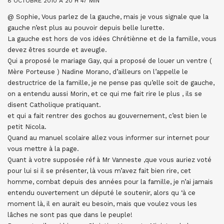
8 OCTOBRE 2010 À 20 H 47 MIN
@ Sophie, Vous parlez de la gauche, mais je vous signale que la
gauche n’est plus au pouvoir depuis belle lurette.
La gauche est hors de vos idées Chrétiènne et de la famille, vous
devez êtres sourde et aveugle.
Qui a proposé le mariage Gay, qui a proposé de louer un ventre (
Mère Porteuse ) Nadine Morano, d’ailleurs on l’appelle le
destructrice de la famille, je ne pense pas qu’elle soit de gauche,
on a entendu aussi Morin, et ce qui me fait rire le plus , ils se
disent Catholique pratiquant.
et qui a fait rentrer des gochos au gouvernement, c’est bien le
petit Nicola.
Quand au manuel scolaire allez vous informer sur internet pour
vous mettre à la page.
Quant à votre supposée réf à Mr Vanneste ,que vous auriez voté
pour lui si il se présenter, là vous m’avez fait bien rire, cet
homme, combat depuis des années pour la famille, je n’ai jamais
entendu ouvertement un député le soutenir, alors qu ‘à ce
moment là, il en aurait eu besoin, mais que voulez vous les
lâches ne sont pas que dans le peuple!