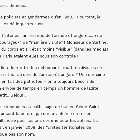
 sont diminués.
e policiers et gendarmes qu’en 1998… Pourtant, le
Les délinquants aussi !
de l’Intérieur un homme de l’armée étrangère…Je ne
“courageux” de “manière visible” ! Monsieur de Sartine,
 du corps et s’il était moins “visible” (dans les médias)
Paris étaient elles sous son contrôle !
 lieu de mettre les délinquants multirécidivistes en
 un tour au sein de l’armée étrangère ? Une semaine
on en fait des patriotes – on a toujours besoin de
on envoie de temps en temps un homme de ladite
etit…Séjour !
és : incendies ou caillassage de bus en Seine-Saint-
ancent la polémique sur la violence en milieu
illance » pour les uns comme pour les autres. Il a
, en janvier 2008, des “unités territoriales de
avoue pas son nom.