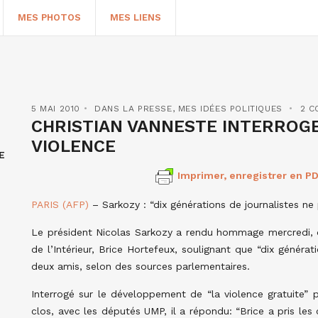
MES PHOTOS
MES LIENS
5 MAI 2010
DANS LA PRESSE
,
MES IDÉES POLITIQUES
2 C
CHRISTIAN VANNESTE INTERROGE
VIOLENCE
E
Imprimer, enregistrer en PD
PARIS (AFP)
– Sarkozy : “dix générations de journalistes n
Le président Nicolas Sarkozy a rendu hommage mercredi, d
HERCHER
de l’Intérieur, Brice Hortefeux, soulignant que “dix générat
deux amis, selon des sources parlementaires.
Interrogé sur le développement de “la violence gratuite” p
clos, avec les députés UMP, il a répondu: “Brice a pris le