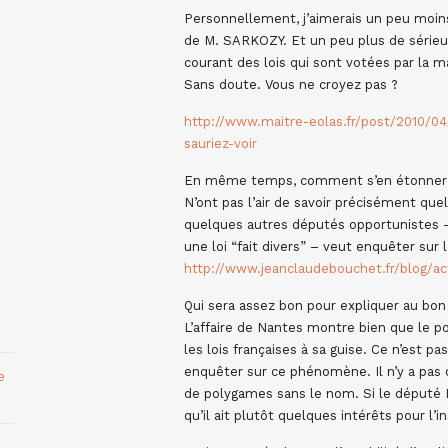
Personnellement, j’aimerais un peu moins
de M. SARKOZY. Et un peu plus de sérieux 
courant des lois qui sont votées par la ma
Sans doute. Vous ne croyez pas ?
http://www.maitre-eolas.fr/post/2010/0
sauriez-voir
En même temps, comment s’en étonner 
N’ont pas l’air de savoir précisément que
quelques autres députés opportunistes – a
une loi “fait divers” – veut enquêter sur
http://www.jeanclaudebouchet.fr/blog/a
Qui sera assez bon pour expliquer au bo
L’affaire de Nantes montre bien que le p
les lois françaises à sa guise. Ce n’est pas
enquêter sur ce phénomène. Il n’y a pas 
e
de polygames sans le nom. Si le député B
qu’il ait plutôt quelques intérêts pour l’i