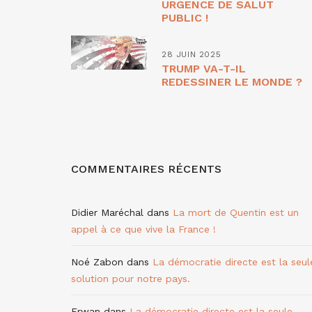
URGENCE DE SALUT
PUBLIC !
28 JUIN 2025
TRUMP VA-T-IL
REDESSINER LE MONDE ?
COMMENTAIRES RÉCENTS
Didier Maréchal
dans
La mort de Quentin est un
appel à ce que vive la France !
Noé Zabon
dans
La démocratie directe est la seul
solution pour notre pays.
Erwan
dans
La démocratie directe est la seule