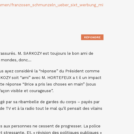
ehmen/franzosen_schmunzeln_ueber_sixt_werbung_mit_sarkozy
RÉPONDRE
 rassurés. M. SARKOZY est toujours le bon ami de
es mondes, donc…
vous ayez considéré la “réponse” du Président comme
ARKOZY soit “ami” avec M. HORTEFEUX a t il un impact
ette réponse “Brice a pris les choses en main” (sous
 façon visible et courageuse”.
é par sa ribambelle de gardes du corps – payés par
de TV et à la radio tout le mal qu’il pensait des vilains
s aux personnes ne cessent de progresser. La police
et stressante. Et, « révision des politiques publiques »