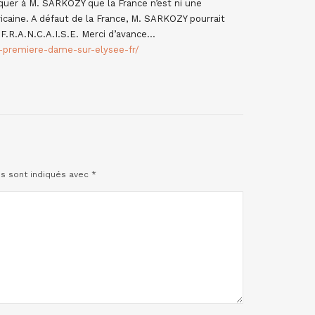
iquer à M. SARKOZY que la France n’est ni une
icaine. A défaut de la France, M. SARKOZY pourrait
F.R.A.N.C.A.I.S.E. Merci d’avance…
a-premiere-dame-sur-elysee-fr/
es sont indiqués avec
*