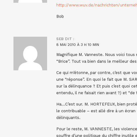
http://www.wuv.de/nachrichten/untern
Bob
SEB
DIT :
8 MAI 2010 À 3 H 10 MIN
Magnifique M. Vanneste. Nous voici tous
“Brice”. Tout va bien dans le meilleur d
Ce qui m’étonne, par contre, c’est que 
une “réponse”. En quoi le fait que M. S
sur la délinquance ? Et puis c’est quoi c
entendu, il ne faisait rien avant ?) et “de
Ha…C’est sur. M. HORTEFEUX, bien protég
le contribuable – est allé dire à un écran 
délinquants.
Pour le reste, M. VANNESTE, les violence
souffre d’une politique du chiffre inutile 