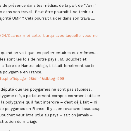
 de présence dans les médias, de la part de “l’ami”
dans son travail. Peut être pourrait il se tenir au
jorité UMP ? Cela pourrait l’aider dans son travail…
4/24/Cachez-moi-cette-burqa-avec-laquelle-vous-ne-
quand on voit que les parlementaires eux mêmes…
lles sont les lois de notre pays ! M. Bouchet et
ffaire de Nantes oblige, il fallait forcément sortir
 la polygamie en France.
ctu.php?idpage=5&idf=1&idblog=598
n député que les polygames ne sont pas stupides.
olygame nié, a parfaitement compris comment utiliser
 la polygamie qu’il faut interdire – c’est déjà fait – ni
de polygames en France. Il y a, en revanche, beaucoup
ouchet veut être utile au pays – sait on jamais –
nstitution du mariage.