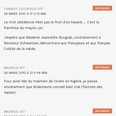
RÉPONDRE
THIBAUT LOOSVELD
DIT :
26 MARS 2010 À 17 H 12 MIN
Le mot obédience n’est pas le fruit d’un hasard…. C’est la
franchise du maçon, ça !
J’espère que Madame Jeannette Bougrab, contrairement à
Monsieur Schweitzer, démontrera aux Françaises et aux Français
l’utilité de la Halde.
RÉPONDRE
MAURICE
DIT :
28 MARS 2010 À 21 H 48 MIN
Pour avoir fait du maintien de l’ordre en Algérie, je pense
sincérement que M.Vanneste connait bien mal l’histoire des
Harkis!!
RÉPONDRE
MAURICE
DIT :