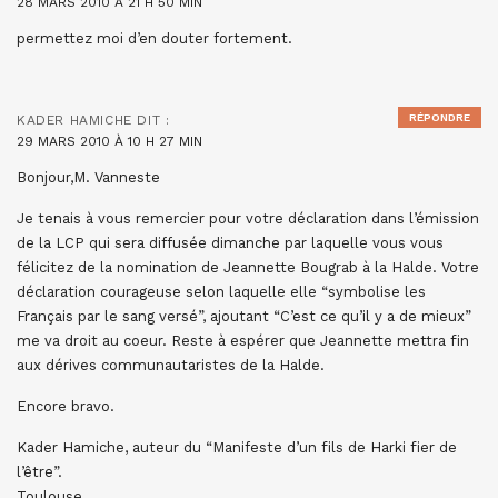
28 MARS 2010 À 21 H 50 MIN
permettez moi d’en douter fortement.
RÉPONDRE
KADER HAMICHE
DIT :
29 MARS 2010 À 10 H 27 MIN
Bonjour,M. Vanneste
Je tenais à vous remercier pour votre déclaration dans l’émission
de la LCP qui sera diffusée dimanche par laquelle vous vous
félicitez de la nomination de Jeannette Bougrab à la Halde. Votre
déclaration courageuse selon laquelle elle “symbolise les
Français par le sang versé”, ajoutant “C’est ce qu’il y a de mieux”
me va droit au coeur. Reste à espérer que Jeannette mettra fin
aux dérives communautaristes de la Halde.
Encore bravo.
Kader Hamiche, auteur du “Manifeste d’un fils de Harki fier de
l’être”.
Toulouse