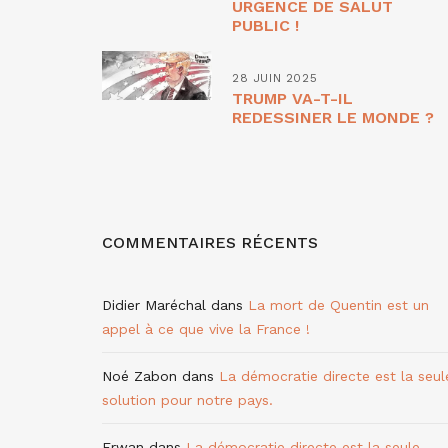
URGENCE DE SALUT
PUBLIC !
28 JUIN 2025
TRUMP VA-T-IL
REDESSINER LE MONDE ?
COMMENTAIRES RÉCENTS
Didier Maréchal
dans
La mort de Quentin est un
appel à ce que vive la France !
Noé Zabon
dans
La démocratie directe est la seul
solution pour notre pays.
Erwan
dans
La démocratie directe est la seule