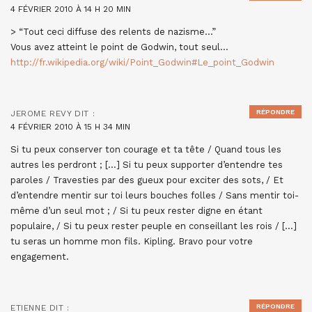
4 FÉVRIER 2010 À 14 H 20 MIN
> “Tout ceci diffuse des relents de nazisme…”
Vous avez atteint le point de Godwin, tout seul…
http://fr.wikipedia.org/wiki/Point_Godwin#Le_point_Godwin
RÉPONDRE
JEROME REVY
DIT :
4 FÉVRIER 2010 À 15 H 34 MIN
Si tu peux conserver ton courage et ta tête / Quand tous les
autres les perdront ; […] Si tu peux supporter d’entendre tes
paroles / Travesties par des gueux pour exciter des sots, / Et
d’entendre mentir sur toi leurs bouches folles / Sans mentir toi-
même d’un seul mot ; / Si tu peux rester digne en étant
populaire, / Si tu peux rester peuple en conseillant les rois / […]
tu seras un homme mon fils. Kipling. Bravo pour votre
engagement.
RÉPONDRE
ETIENNE
DIT :