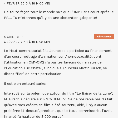
4 FÉVRIER 2010 À 16 H 00 MIN
De toute façon tout le monde sait que l’UMP Paris court après le
PS… Tu m’étonnes qu’il y ait une abstention galopante!
RÉPONDRE
MARIE
DIT :
4 FÉVRIER 2010 À 16 H 56 MIN
Le Haut-commissariat à la Jeunesse a participé au financement
d’un court-métrage d’animation sur l’homosexualité, dont
l’utilisation en CM1-CM2 n’a pas les faveurs du ministre de
l’Education Luc Chatel, a indiqué aujourd’hui Martin Hirsch, se
disant “fier” de cette participation.
Il est bien entouré sarko:
Interrogé sur la polémique autour du film “Le Baiser de la Lune”,
M. Hirsch a déclaré sur RMC/BFM TV: “Je ne me renie pas du fait
qu’avec mes crédits ce film a été soutenu, aidé, il n’y a aucun
problème là-dessus”, précisant que le Haut-commissariat l’avait
financé “à hauteur de 3.000 euros”.