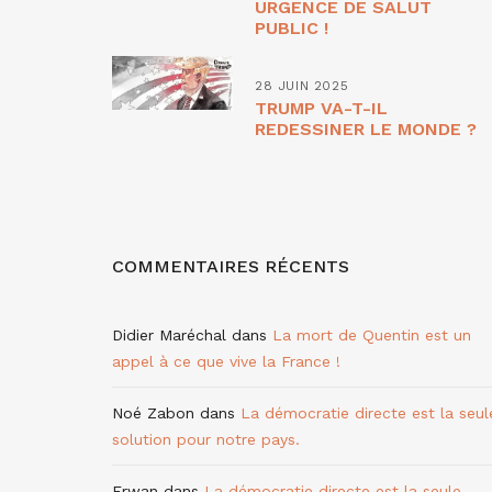
URGENCE DE SALUT
PUBLIC !
28 JUIN 2025
TRUMP VA-T-IL
REDESSINER LE MONDE ?
COMMENTAIRES RÉCENTS
Didier Maréchal
dans
La mort de Quentin est un
appel à ce que vive la France !
Noé Zabon
dans
La démocratie directe est la seul
solution pour notre pays.
Erwan
dans
La démocratie directe est la seule