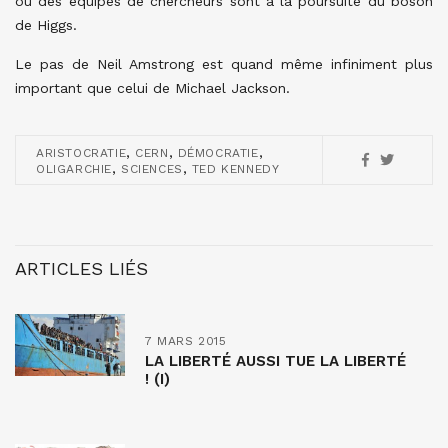
où des équipes de chercheurs sont à la poursuite du boson
de Higgs.
Le pas de Neil Amstrong est quand même infiniment plus
important que celui de Michael Jackson.
,
,
,
ARISTOCRATIE
CERN
DÉMOCRATIE
,
,
OLIGARCHIE
SCIENCES
TED KENNEDY
ARTICLES LIÉS
7 MARS 2015
LA LIBERTÉ AUSSI TUE LA LIBERTÉ
! (I)