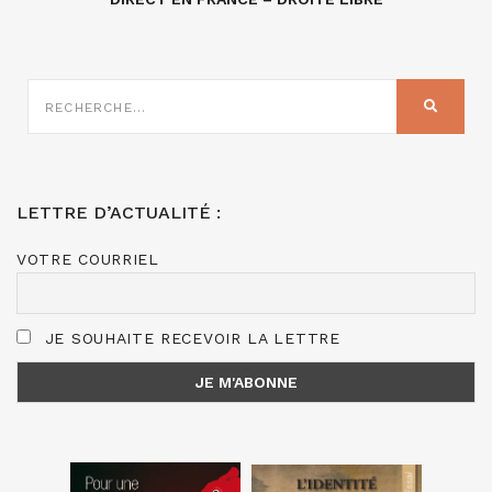
RECHERCHE
SUR
RECHER
:
LETTRE D’ACTUALITÉ :
VOTRE COURRIEL
JE SOUHAITE RECEVOIR LA LETTRE