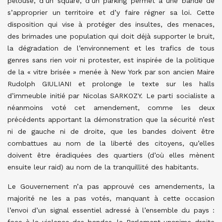
pelouse, d’un square, d’un parking permet à une bande de
s’approprier un territoire et d’y faire régner sa loi. Cette
disposition qui vise à protéger des insultes, des menaces,
des brimades une population qui doit déjà supporter le bruit,
la dégradation de l’environnement et les trafics de tous
genres sans rien voir ni protester, est inspirée de la politique
de la « vitre brisée » menée à New York par son ancien Maire
Rudolph GIULIANI et prolonge le texte sur les halls
d’immeuble initié par Nicolas SARKOZY. Le parti socialiste a
néanmoins voté cet amendement, comme les deux
précédents apportant la démonstration que la sécurité n’est
ni de gauche ni de droite, que les bandes doivent être
combattues au nom de la liberté des citoyens, qu’elles
doivent être éradiquées des quartiers (d’où elles mènent
ensuite leur raid) au nom de la tranquillité des habitants.
Le Gouvernement n’a pas approuvé ces amendements,
la
majorité ne les a pas votés, manquant à cette occasion
l’envoi d’un signal essentiel adressé à l’ensemble du pays :