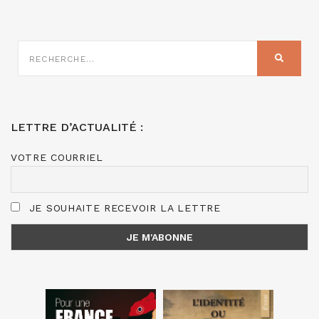
RECHERCHE
SUR
RECHER
:
LETTRE D’ACTUALITÉ :
VOTRE COURRIEL
JE SOUHAITE RECEVOIR LA LETTRE