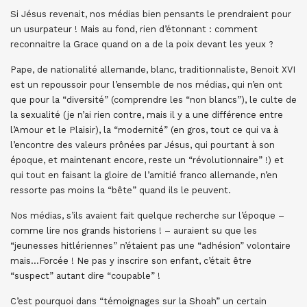
Si Jésus revenait, nos médias bien pensants le prendraient pour
un usurpateur ! Mais au fond, rien d’étonnant : comment
reconnaitre la Grace quand on a de la poix devant les yeux ?
Pape, de nationalité allemande, blanc, traditionnaliste, Benoit XVI
est un repoussoir pour l’ensemble de nos médias, qui n’en ont
que pour la “diversité” (comprendre les “non blancs”), le culte de
la sexualité (je n’ai rien contre, mais il y a une différence entre
l’Amour et le Plaisir), la “modernité” (en gros, tout ce qui va à
l’encontre des valeurs prônées par Jésus, qui pourtant à son
époque, et maintenant encore, reste un “révolutionnaire” !) et
qui tout en faisant la gloire de l’amitié franco allemande, n’en
ressorte pas moins la “bête” quand ils le peuvent.
Nos médias, s’ils avaient fait quelque recherche sur l’époque –
comme lire nos grands historiens ! – auraient su que les
“jeunesses hitlériennes” n’étaient pas une “adhésion” volontaire
mais…Forcée ! Ne pas y inscrire son enfant, c’était être
“suspect” autant dire “coupable” !
C’est pourquoi dans “témoignages sur la Shoah” un certain