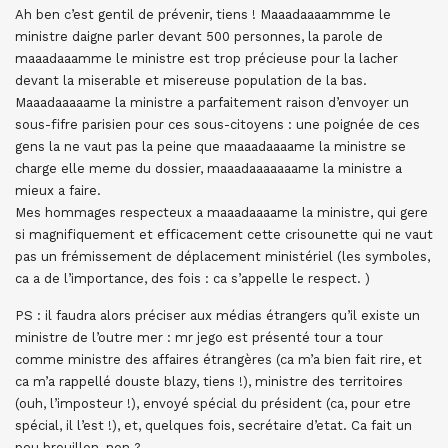
Ah ben c’est gentil de prévenir, tiens ! Maaadaaaammme le
ministre daigne parler devant 500 personnes, la parole de
maaadaaamme le ministre est trop précieuse pour la lacher
devant la miserable et misereuse population de la bas.
Maaadaaaaame la ministre a parfaitement raison d’envoyer un
sous-fifre parisien pour ces sous-citoyens : une poignée de ces
gens la ne vaut pas la peine que maaadaaaame la ministre se
charge elle meme du dossier, maaadaaaaaaame la ministre a
mieux a faire.
Mes hommages respecteux a maaadaaaame la ministre, qui gere
si magnifiquement et efficacement cette crisounette qui ne vaut
pas un frémissement de déplacement ministériel (les symboles,
ca a de l’importance, des fois : ca s’appelle le respect. )
PS : il faudra alors préciser aux médias étrangers qu’il existe un
ministre de l’outre mer : mr jego est présenté tour a tour
comme ministre des affaires étrangères (ca m’a bien fait rire, et
ca m’a rappellé douste blazy, tiens !), ministre des territoires
(ouh, l’imposteur !), envoyé spécial du président (ca, pour etre
spécial, il l’est !), et, quelques fois, secrétaire d’etat. Ca fait un
peu brouillon, non ?