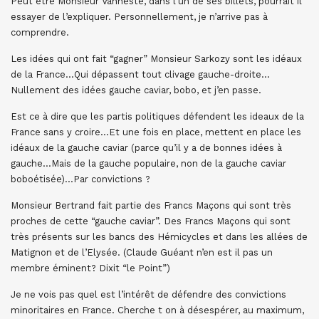
Peut être Monsieur Vanneste, dans l’un de ses billets, pourrait il
essayer de l’expliquer. Personnellement, je n’arrive pas à
comprendre.
Les idées qui ont fait “gagner” Monsieur Sarkozy sont les idéaux
de la France…Qui dépassent tout clivage gauche-droite…
Nullement des idées gauche caviar, bobo, et j’en passe.
Est ce à dire que les partis politiques défendent les ideaux de la
France sans y croire…Et une fois en place, mettent en place les
idéaux de la gauche caviar (parce qu’il y a de bonnes idées à
gauche…Mais de la gauche populaire, non de la gauche caviar
boboétisée)…Par convictions ?
Monsieur Bertrand fait partie des Francs Maçons qui sont très
proches de cette “gauche caviar”. Des Francs Maçons qui sont
très présents sur les bancs des Hémicycles et dans les allées de
Matignon et de l’Elysée. (Claude Guéant n’en est il pas un
membre éminent? Dixit “le Point”)
Je ne vois pas quel est l’intérêt de défendre des convictions
minoritaires en France. Cherche t on à désespérer, au maximum,