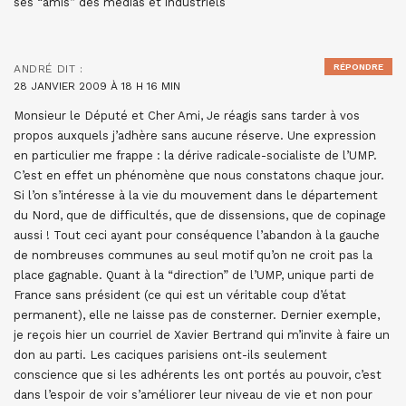
ses “amis” des médias et industriels
RÉPONDRE
ANDRÉ
DIT :
28 JANVIER 2009 À 18 H 16 MIN
Monsieur le Député et Cher Ami, Je réagis sans tarder à vos
propos auxquels j’adhère sans aucune réserve. Une expression
en particulier me frappe : la dérive radicale-socialiste de l’UMP.
C’est en effet un phénomène que nous constatons chaque jour.
Si l’on s’intéresse à la vie du mouvement dans le département
du Nord, que de difficultés, que de dissensions, que de copinage
aussi ! Tout ceci ayant pour conséquence l’abandon à la gauche
de nombreuses communes au seul motif qu’on ne croit pas la
place gagnable. Quant à la “direction” de l’UMP, unique parti de
France sans président (ce qui est un véritable coup d’état
permanent), elle ne laisse pas de consterner. Dernier exemple,
je reçois hier un courriel de Xavier Bertrand qui m’invite à faire un
don au parti. Les caciques parisiens ont-ils seulement
conscience que si les adhérents les ont portés au pouvoir, c’est
dans l’espoir de voir s’améliorer leur niveau de vie et non pour