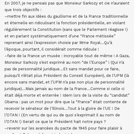
En 2007, je ne pensais pas que Monsieur Sarkozy et cie n’auraient
que trois objectifs :
–mettre fin aux idées du gaullisme et de la France traditionnelle
et éternelle en ridiculisant la fonction présidentielle, en violant
régulièrement la Constitution (sans que le Parlement réagisse !)
et en parlant systématiquement d’une “France métissée”
reprenant ainsi l’expression choisie par Mme Royal…Qu’à
l’époque, pourtant, il considérait comme ridicule !
–faire de la France un musée : incroyable tout de même ! A Gaza,
Monsieur Sarkozy s’est exprimé au nom “de l’Europe” ! (Qui n’a
pas de personnalité juridique…Et sans mandat pour ce faire,
puisqu’il n’était plus Président du Conseil Européen), de l’UPM (là
encore sans mandat, et l’UPM n’a pas non plus de personnalité
juridique)…Mais jamais au nom de la France…Comme si celle ci
était déjà morte et enterrée ! Idem lors de la visite du “candidat”
Obama : pas un mot pour dire que la “France” était contente de
recevoir le sénateur de l’Illinois…Tout à la gloire de l’UE ! De
l’OTAN ! (En vertu de qui ou de quoi s’exprimait il au nom de
l’OTAN !) Serait ce que le Président hait notre pays ?
–revenir sur les avancées du pacte de 1945 pour faire plaisir à