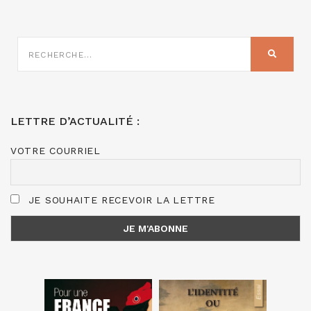
RECHERCHE
SUR
RECHER
:
LETTRE D’ACTUALITÉ :
VOTRE COURRIEL
JE SOUHAITE RECEVOIR LA LETTRE