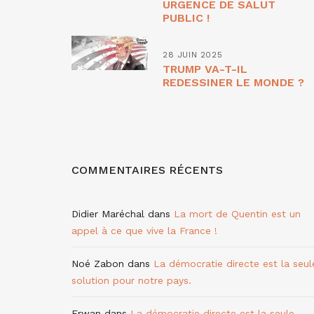
URGENCE DE SALUT
PUBLIC !
28 JUIN 2025
TRUMP VA-T-IL
REDESSINER LE MONDE ?
COMMENTAIRES RÉCENTS
Didier Maréchal
dans
La mort de Quentin est un
appel à ce que vive la France !
Noé Zabon
dans
La démocratie directe est la seul
solution pour notre pays.
Erwan
dans
La démocratie directe est la seule