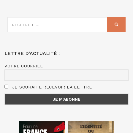
RECHERCHE
SUR
RECHER
:
LETTRE D’ACTUALITÉ :
VOTRE COURRIEL
JE SOUHAITE RECEVOIR LA LETTRE