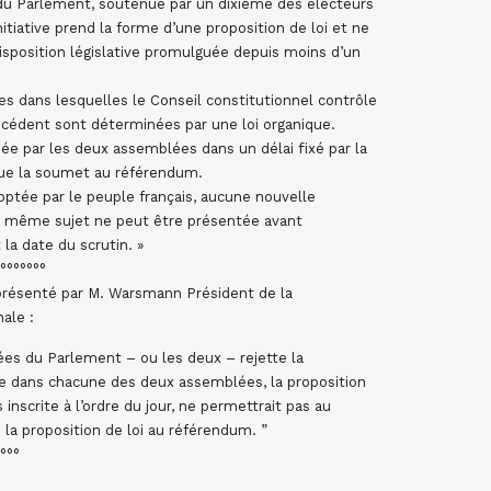
 du Parlement, soutenue par un dixième des électeurs
initiative prend la forme d’une proposition de loi et ne
disposition législative promulguée depuis moins d’un
es dans lesquelles le Conseil constitutionnel contrôle
récédent sont déterminées par une loi organique.
inée par les deux assemblées dans un délai fixé par la
ique la soumet au référendum.
doptée par le peuple français, aucune nouvelle
e même sujet ne peut être présentée avant
 la date du scrutin. »
°°°°°°°
9 présenté par M. Warsmann Président de la
ale :
lées du Parlement – ou les deux – rejette la
ure dans chacune des deux assemblées, la proposition
inscrite à l’ordre du jour, ne permettrait pas au
la proposition de loi au référendum. ”
°°°