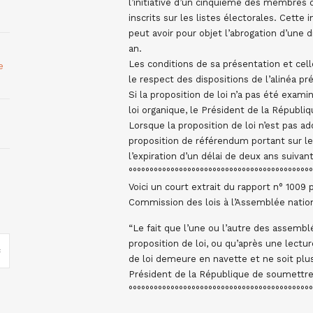
l’initiative d’un cinquième des membres
inscrits sur les listes électorales. Cette 
peut avoir pour objet l’abrogation d’une 
an.
Les conditions de sa présentation et cell
e
le respect des dispositions de l’alinéa p
Si la proposition de loi n’a pas été exam
loi organique, le Président de la Républ
Lorsque la proposition de loi n’est pas a
proposition de référendum portant sur l
l’expiration d’un délai de deux ans suivant
°°°°°°°°°°°°°°°°°°°°°°°°°°°°°°°°°°°°°°°°°°°°
Voici un court extrait du rapport n° 100
Commission des lois à l’Assemblée nation
“Le fait que l’une ou l’autre des assemb
proposition de loi, ou qu’après une lect
de loi demeure en navette et ne soit plus 
Président de la République de soumettre 
°°°°°°°°°°°°°°°°°°°°°°°°°°°°°°°°°°°°°°°°°°°°