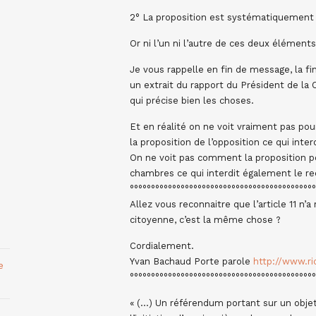
2° La proposition est systématiquement 
Or ni l’un ni l’autre de ces deux éléments 
Je vous rappelle en fin de message, la fin 
un extrait du rapport du Président de la
qui précise bien les choses.
Et en réalité on ne voit vraiment pas pour
la proposition de l’opposition ce qui inte
On ne voit pas comment la proposition p
chambres ce qui interdit également le r
°°°°°°°°°°°°°°°°°°°°°°°°°°°°°°°°°°°°°°°°°°°°
Allez vous reconnaitre que l’article 11 n’a
citoyenne, c’est la même chose ?
Cordialement.
Yvan Bachaud Porte parole
http://www.ric
e
°°°°°°°°°°°°°°°°°°°°°°°°°°°°°°°°°°°°°°°°°°°°
« (…) Un référendum portant sur un objet