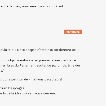
ent éthiques, vous serez moins conciliant.
RÉPONDRE
opulaire qui a ete adopte n’etait pas totalement celui
ur un objet mentionné au premier alinéa peut être
des membres du Parlement soutenue par un dixième des
s.”
nt une petition de 4 millions d’electeurs!
dirait Desproges.
 la belle idee qui se trouve derriere.