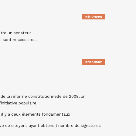
RÉPONDRE
etre un senateur.
s sont necessaires.
RÉPONDRE
rs de la réforme constitutionnelle de 2008, un
itiative populaire.
e il y a deux éléments fondamentaux :
ative de citoyens ayant obtenu l nombre de signatures