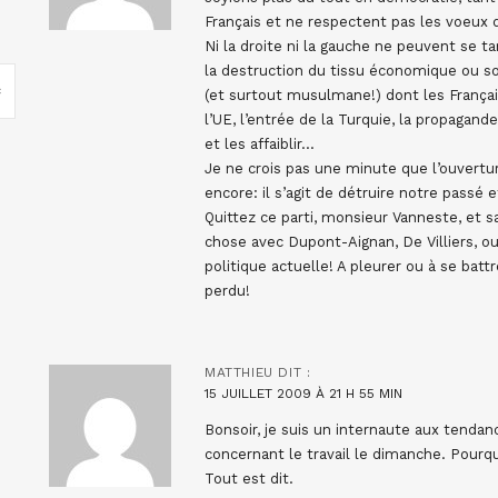
Français et ne respectent pas les voeux d
Ni la droite ni la gauche ne peuvent se t
la destruction du tissu économique ou s
(et surtout musulmane!) dont les Françai
l’UE, l’entrée de la Turquie, la propagan
et les affaiblir…
Je ne crois pas une minute que l’ouvertu
encore: il s’agit de détruire notre passé 
Quittez ce parti, monsieur Vanneste, et 
chose avec Dupont-Aignan, De Villiers, ou
politique actuelle! A pleurer ou à se ba
perdu!
MATTHIEU
DIT :
15 JUILLET 2009 À 21 H 55 MIN
Bonsoir, je suis un internaute aux tendanc
concernant le travail le dimanche. Pourq
Tout est dit.