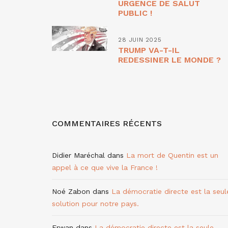
URGENCE DE SALUT
PUBLIC !
28 JUIN 2025
TRUMP VA-T-IL
REDESSINER LE MONDE ?
COMMENTAIRES RÉCENTS
Didier Maréchal
dans
La mort de Quentin est un
appel à ce que vive la France !
Noé Zabon
dans
La démocratie directe est la seul
solution pour notre pays.
Erwan
dans
La démocratie directe est la seule