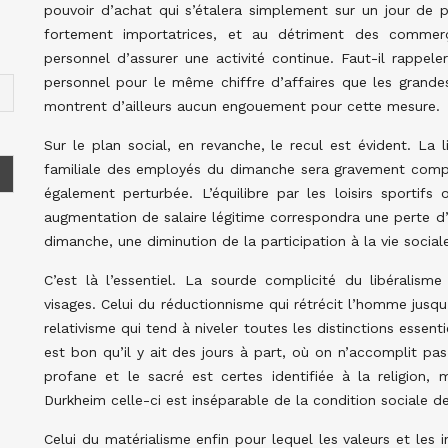
pouvoir d’achat qui s’étalera simplement sur un jour de p
fortement importatrices, et au détriment des commer
personnel d’assurer une activité continue. Faut-il rappele
personnel pour le même chiffre d’affaires que les grandes
montrent d’ailleurs aucun engouement pour cette mesure.
Sur le plan social, en revanche, le recul est évident. La 
familiale des employés du dimanche sera gravement comprom
également perturbée. L’équilibre par les loisirs sportifs
augmentation de salaire légitime correspondra une perte d
dimanche, une diminution de la participation à la vie soc
C’est là l’essentiel. La sourde complicité du libérali
visages. Celui du réductionnisme qui rétrécit l’homme jusq
relativisme qui tend à niveler toutes les distinctions essent
est bon qu’il y ait des jours à part, où on n’accomplit pa
profane et le sacré est certes identifiée à la religio
Durkheim celle-ci est inséparable de la condition sociale 
Celui du matérialisme enfin pour lequel les valeurs et les i