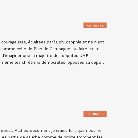
RÉPONDRE
courageuses, éclairées par la philosophie et ne niant
ns comme celle de Plan de Campagne, ou faire croire
ile d’imaginer que la majorité des députés UMP
même les chrétiens démocrates, opposés au départ
RÉPONDRE
minical! Malheureusement je crains fort que nous ne
t les partis de gauche comme de droite trompent les