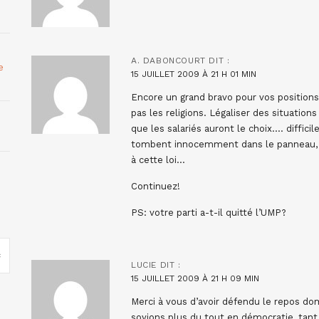
A. DABONCOURT
DIT :
e
15 JUILLET 2009 À 21 H 01 MIN
Encore un grand bravo pour vos positions 
pas les religions. Légaliser des situatio
que les salariés auront le choix…. diffic
tombent innocemment dans le panneau, 
à cette loi…
Continuez!
PS: votre parti a-t-il quitté l’UMP?
LUCIE
DIT :
15 JUILLET 2009 À 21 H 09 MIN
Merci à vous d’avoir défendu le repos do
soyions plus du tout en démocratie, tan