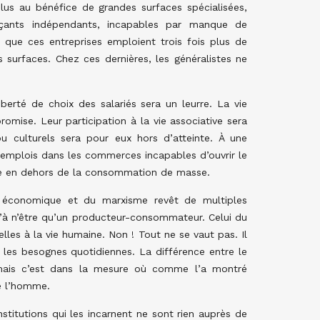
lus au bénéfice de grandes surfaces spécialisées,
çants indépendants, incapables par manque de
r que ces entreprises emploient trois fois plus de
 surfaces. Chez ces dernières, les généralistes ne
liberté de choix des salariés sera un leurre.
La vie
ise. Leur participation à la vie associative sera
 ou culturels sera pour eux hors d’atteinte. À une
’emplois dans les commerces incapables d’ouvrir le
iale en dehors de la consommation de masse.
sme économique et du marxisme revêt de multiples
u’à n’être qu’un producteur-consommateur. Celui du
ielles à la vie humaine. Non ! Tout ne se vaut pas. Il
s les besognes quotidiennes. La différence entre le
n, mais c’est dans la mesure où comme l’a montré
de l’homme.
nstitutions qui les incarnent ne sont rien auprès de