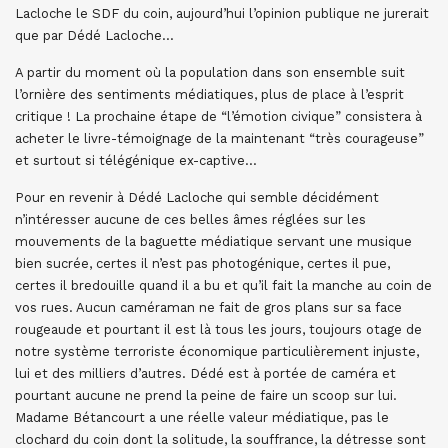
Lacloche le SDF du coin, aujourd’hui l’opinion publique ne jurerait
que par Dédé Lacloche…
A partir du moment où la population dans son ensemble suit
l’ornière des sentiments médiatiques, plus de place à l’esprit
critique ! La prochaine étape de “l’émotion civique” consistera à
acheter le livre-témoignage de la maintenant “très courageuse”
et surtout si télégénique ex-captive…
Pour en revenir à Dédé Lacloche qui semble décidément
n’intéresser aucune de ces belles âmes réglées sur les
mouvements de la baguette médiatique servant une musique
bien sucrée, certes il n’est pas photogénique, certes il pue,
certes il bredouille quand il a bu et qu’il fait la manche au coin de
vos rues. Aucun caméraman ne fait de gros plans sur sa face
rougeaude et pourtant il est là tous les jours, toujours otage de
notre système terroriste économique particulièrement injuste,
lui et des milliers d’autres. Dédé est à portée de caméra et
pourtant aucune ne prend la peine de faire un scoop sur lui.
Madame Bétancourt a une réelle valeur médiatique, pas le
clochard du coin dont la solitude, la souffrance, la détresse sont