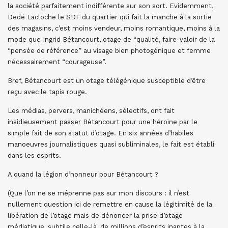
la société parfaitement indifférente sur son sort. Evidemment,
Dédé Lacloche le SDF du quartier qui fait la manche à la sortie
des magasins, c’est moins vendeur, moins romantique, moins à la
mode que Ingrid Bétancourt, otage de “qualité, faire-valoir de la
“pensée de référence” au visage bien photogénique et femme
nécessairement “courageuse”.
Bref, Bétancourt est un otage télégénique susceptible d’être
reçu avec le tapis rouge.
Les médias, pervers, manichéens, sélectifs, ont fait
insidieusement passer Bétancourt pour une héroïne par le
simple fait de son statut d’otage. En six années d’habiles
manoeuvres journalistiques quasi subliminales, le fait est établi
dans les esprits.
A quand la légion d’honneur pour Bétancourt ?
(Que l’on ne se méprenne pas sur mon discours : il n’est
nullement question ici de remettre en cause la légitimité de la
libération de l’otage mais de dénoncer la prise d’otage
médiatique, subtile celle-là, de millions d’esprits inaptes à la