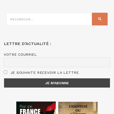
RECHERCHE
SUR
RECHER
:
LETTRE D’ACTUALITÉ :
VOTRE COURRIEL
JE SOUHAITE RECEVOIR LA LETTRE