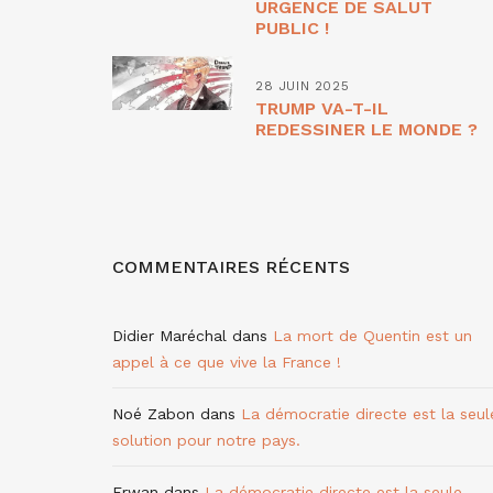
URGENCE DE SALUT
PUBLIC !
28 JUIN 2025
TRUMP VA-T-IL
REDESSINER LE MONDE ?
COMMENTAIRES RÉCENTS
Didier Maréchal
dans
La mort de Quentin est un
appel à ce que vive la France !
Noé Zabon
dans
La démocratie directe est la seul
solution pour notre pays.
Erwan
dans
La démocratie directe est la seule