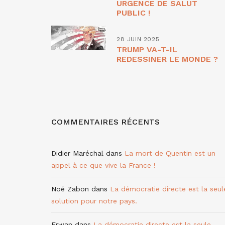
URGENCE DE SALUT
PUBLIC !
28 JUIN 2025
TRUMP VA-T-IL
REDESSINER LE MONDE ?
COMMENTAIRES RÉCENTS
Didier Maréchal
dans
La mort de Quentin est un
appel à ce que vive la France !
Noé Zabon
dans
La démocratie directe est la seul
solution pour notre pays.
Erwan
dans
La démocratie directe est la seule