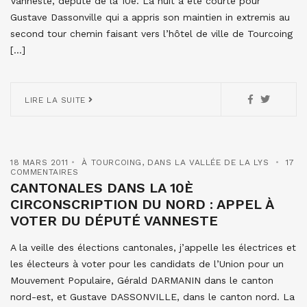
Vanneste, député de la 10e. La nuit a été courte pour
Gustave Dassonville qui a appris son maintien in extremis au
second tour chemin faisant vers l’hôtel de ville de Tourcoing
[…]
LIRE LA SUITE
18 MARS 2011
À TOURCOING
,
DANS LA VALLÉE DE LA LYS
17
COMMENTAIRES
CANTONALES DANS LA 10È
CIRCONSCRIPTION DU NORD : APPEL À
VOTER DU DÉPUTÉ VANNESTE
A la veille des élections cantonales, j’appelle les électrices et
les électeurs à voter pour les candidats de l’Union pour un
Mouvement Populaire, Gérald DARMANIN dans le canton
nord-est, et Gustave DASSONVILLE, dans le canton nord. La