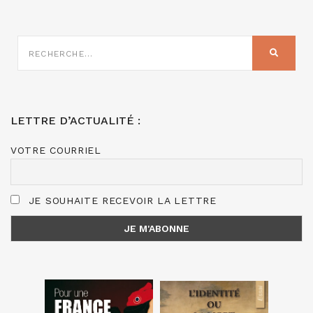
RECHERCHE
SUR
RECHER
:
LETTRE D’ACTUALITÉ :
VOTRE COURRIEL
JE SOUHAITE RECEVOIR LA LETTRE