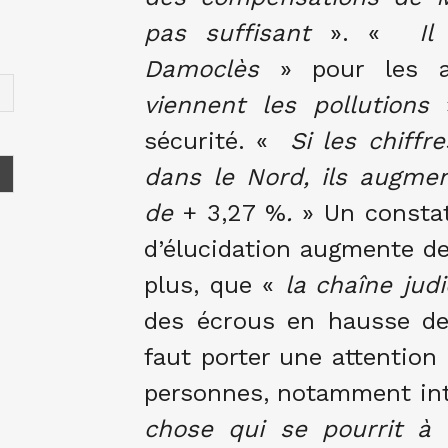
pas suffisant
». «
Il 
Damoclès
» pour les ag
viennent les pollutions
»
sécurité. «
Si les chiffr
dans le Nord, ils augmen
de
+ 3,27 %
.
» Un constat
d’élucidation augmente de
plus, que «
la
chaîne judi
des écrous en hausse de
faut porter une attention 
personnes, notamment intr
chose qui se pourrit à l’