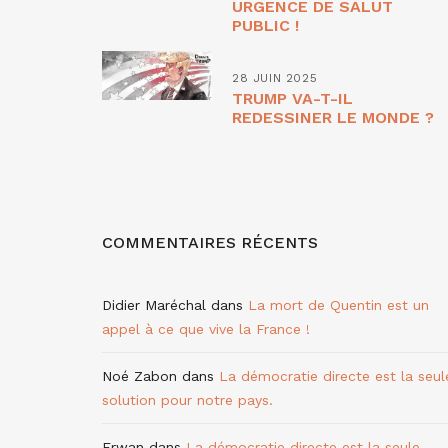
URGENCE DE SALUT
PUBLIC !
28 JUIN 2025
TRUMP VA-T-IL
REDESSINER LE MONDE ?
COMMENTAIRES RÉCENTS
Didier Maréchal
dans
La mort de Quentin est un
appel à ce que vive la France !
Noé Zabon
dans
La démocratie directe est la seul
solution pour notre pays.
Erwan
dans
La démocratie directe est la seule