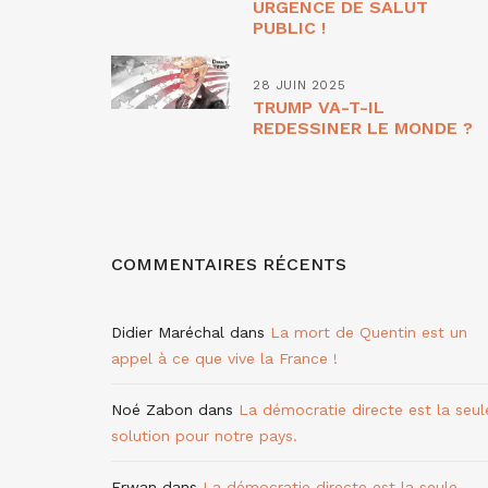
URGENCE DE SALUT
PUBLIC !
28 JUIN 2025
TRUMP VA-T-IL
REDESSINER LE MONDE ?
COMMENTAIRES RÉCENTS
Didier Maréchal
dans
La mort de Quentin est un
appel à ce que vive la France !
Noé Zabon
dans
La démocratie directe est la seul
solution pour notre pays.
Erwan
dans
La démocratie directe est la seule