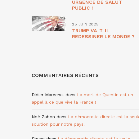
URGENCE DE SALUT
PUBLIC !
28 JUIN 2025
TRUMP VA-T-IL
REDESSINER LE MONDE ?
COMMENTAIRES RÉCENTS
Didier Maréchal
dans
La mort de Quentin est un
appel à ce que vive la France !
Noé Zabon
dans
La démocratie directe est la seul
solution pour notre pays.
Erwan
dans
La démocratie directe est la seule