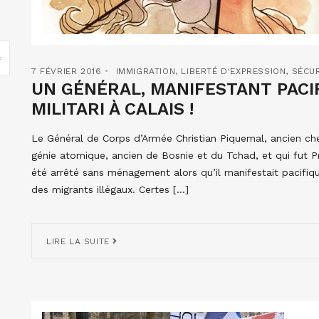
7 FÉVRIER 2016
IMMIGRATION
,
LIBERTÉ D'EXPRESSION
,
SÉCUR
UN GÉNÉRAL, MANIFESTANT PAC
MILITARI À CALAIS !
Le Général de Corps d’Armée Christian Piquemal, ancien che
génie atomique, ancien de Bosnie et du Tchad, et qui fut Pr
été arrêté sans ménagement alors qu’il manifestait pacifique
des migrants illégaux. Certes […]
LIRE LA SUITE