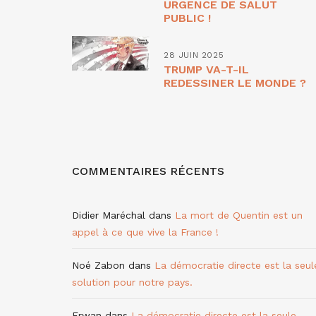
URGENCE DE SALUT
PUBLIC !
28 JUIN 2025
TRUMP VA-T-IL
REDESSINER LE MONDE ?
COMMENTAIRES RÉCENTS
Didier Maréchal
dans
La mort de Quentin est un
appel à ce que vive la France !
Noé Zabon
dans
La démocratie directe est la seul
solution pour notre pays.
Erwan
dans
La démocratie directe est la seule