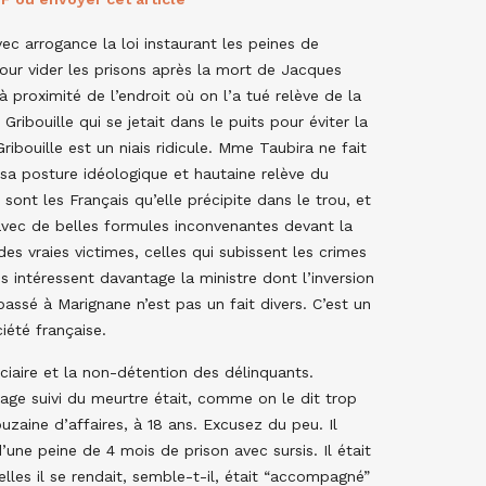
ec arrogance la loi instaurant les peines de
our vider les prisons après la mort de Jacques
à proximité de l’endroit où on l’a tué relève de la
 Gribouille qui se jetait dans le puits pour éviter la
Gribouille est un niais ridicule. Mme Taubira ne fait
 sa posture idéologique et hautaine relève du
 sont les Français qu’elle précipite dans le trou, et
t avec de belles formules inconvenantes devant la
es vraies victimes, celles qui subissent les crimes
s intéressent davantage la ministre dont l’inversion
passé à Marignane n’est pas un fait divers. C’est un
iété française.
ciaire et la non-détention des délinquants.
ge suivi du meurtre était, comme on le dit trop
uzaine d’affaires, à 18 ans. Excusez du peu. Il
’une peine de 4 mois de prison avec sursis. Il était
elles il se rendait, semble-t-il, était “accompagné”