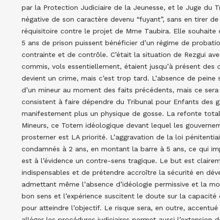
par la Protection Judiciaire de la Jeunesse, et le Juge du 
négative de son caractère devenu “fuyant”, sans en tirer 
réquisitoire contre le projet de Mme Taubira. Elle souhaite 
5 ans de prison puissent bénéficier d’un régime de probatio
contrainte et de contrôle. C’était la situation de Rezgui avec
commis, vols essentiellement, étaient jusqu’à présent des 
devient un crime, mais c’est trop tard. L’absence de peine sé
d’un mineur au moment des faits précédents, mais ce sera p
consistent à faire dépendre du Tribunal pour Enfants des ga
manifestement plus un physique de gosse. La refonte total
Mineurs, ce Totem idéologique devant lequel les gouverne
prosterner est LA priorité. L’aggravation de la loi pénitentia
condamnés à 2 ans, en montant la barre à 5 ans, ce qui imp
est à l’évidence un contre-sens tragique. Le but est claire
indispensables et de prétendre accroître la sécurité en d
admettant même l’absence d’idéologie permissive et la mobil
bon sens et l’expérience suscitent le doute sur la capacité
pour atteindre l’objectif. Le risque sera, en outre, accentué
alléger les procédures judiciaires permet aussi l’extension 