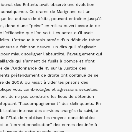
Tribunal des Enfants avait observé une évolution
de conséquence. Ce drame de Marignane est un
que les auteurs de délits, pouvant entraîner jusqu’à
n, donc d’une “peine” en milieu ouvert assortie de
 l’efficacité que l’on voit. Les actes qu’il avait
délits. L’attaque à main armée d’un débit de tabac
rieuse a fait son oeuvre. On dira qu’il s’agissait
our mieux souligner l’absurdité, l’aveuglement qui
illards qui s’arment de fusils à pompe et n’ont
e de l’Ordonnance de 45 sur la Justice des
ments prétendument de droite ont continué de se
ire de 2009, qui visait à vider les prisons des
lique vols, cambriolages et agressions sexuelles,
ment de ne pas construire les lieux de détention
éveloppant “l’accompagnement” des délinquants. En
isation intense des services chargés du suivi, le
 de l’Etat de mobiliser les moyens considérables
 si la “correctionnalisation” des crimes destinée à
de l’usage de cette pseudo-peine.