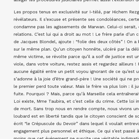
Les propos tenus en exclusivité sur I-télé, par Hichem Rezgui
révélateurs. Il s’excuse et présente ses condoléances, cert
condamne pas les agissements de Marwan. Celui-ci serait, c
relations. C’est lui qui a droit au mot ! Le frère parle d’un
de Jacques Blondel, ajoute : “folie des deux côtés” ! On a 
sur le même plan. Qu’un citoyen honnête, ulcéré par la délin
même victime, se révolte parce qu’il a soif de justice est
viole, dans votre voiture, restez assis et regardez ailleurs ! P
aucune égalité entre un petit voyou ignorant de ce qu’est u
s’adonne à la joie d’être grand-père ! Une société qui ne 
le premier perd toute valeur. Mais le frère va plus loin : il 
fuite. Pourquoi ? Mais, parce qu’à Marseille cela entraînerai
Loi existe, Mme Taubira, et c’est celle du crime. Cette loi i
de mort. Sans trop nous en rendre compte, nous vivons une
loubard est en liberté tandis que le citoyen conscient de so
écrit “le Crépuscule du Devoir” dans lequel il voulait entre
engagement plus personnel et éthique. Ce qui s’est passé à
moins que cet événement ne suscite une véritable indignation,