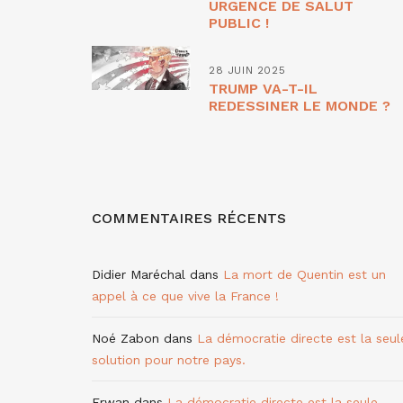
URGENCE DE SALUT
PUBLIC !
28 JUIN 2025
TRUMP VA-T-IL
REDESSINER LE MONDE ?
COMMENTAIRES RÉCENTS
Didier Maréchal
dans
La mort de Quentin est un
appel à ce que vive la France !
Noé Zabon
dans
La démocratie directe est la seul
solution pour notre pays.
Erwan
dans
La démocratie directe est la seule