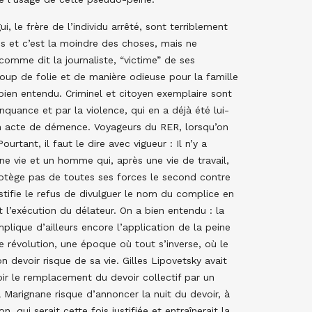
, le frère de l’individu arrêté, sont terriblement
es et c’est la moindre des choses, mais ne
omme dit la journaliste, “victime” de ses
 coup de folie et de manière odieuse pour la famille
bien entendu. Criminel et citoyen exemplaire sont
quance et par la violence, qui en a déjà été lui-
 un acte de démence. Voyageurs du RER, lorsqu’on
ourtant, il faut le dire avec vigueur : Il n’y a
ne vie et un homme qui, après une vie de travail,
protège pas de toutes ses forces le second contre
justifie le refus de divulguer le nom du complice en
t l’exécution du délateur. On a bien entendu : la
mplique d’ailleurs encore l’application de la peine
 révolution, une époque où tout s’inverse, où le
n devoir risque de sa vie. Gilles Lipovetsky avait
voir le remplacement du devoir collectif par un
 Marignane risque d’annoncer la nuit du devoir, à
 qui serait cette fois justifiée et entraînerait la