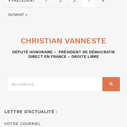
« PRÉCÉDENT
1
2
3
4
5
SUIVANT »
CHRISTIAN VANNESTE
DÉPUTÉ HONORAIRE – PRÉSIDENT DE DÉMOCRATIE
DIRECT EN FRANCE – DROITE LIBRE
RECHERCHE
SUR
RECHER
:
LETTRE D’ACTUALITÉ :
VOTRE COURRIEL