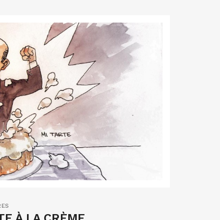
RES
TE À LA CRÈME…