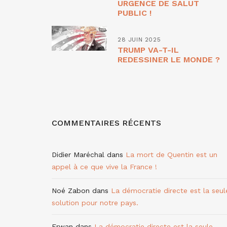
URGENCE DE SALUT
PUBLIC !
28 JUIN 2025
TRUMP VA-T-IL
REDESSINER LE MONDE ?
COMMENTAIRES RÉCENTS
Didier Maréchal
dans
La mort de Quentin est un
appel à ce que vive la France !
Noé Zabon
dans
La démocratie directe est la seul
solution pour notre pays.
Erwan
dans
La démocratie directe est la seule