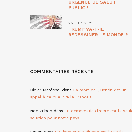
URGENCE DE SALUT
PUBLIC !
28 JUIN 2025
TRUMP VA-T-IL
REDESSINER LE MONDE ?
COMMENTAIRES RÉCENTS
Didier Maréchal
dans
La mort de Quentin est un
appel à ce que vive la France !
Noé Zabon
dans
La démocratie directe est la seul
solution pour notre pays.
Erwan
dans
La démocratie directe est la seule