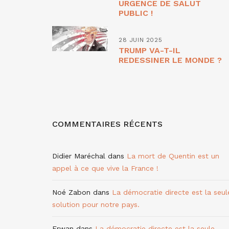
URGENCE DE SALUT
PUBLIC !
28 JUIN 2025
TRUMP VA-T-IL
REDESSINER LE MONDE ?
COMMENTAIRES RÉCENTS
Didier Maréchal
dans
La mort de Quentin est un
appel à ce que vive la France !
Noé Zabon
dans
La démocratie directe est la seul
solution pour notre pays.
Erwan
dans
La démocratie directe est la seule