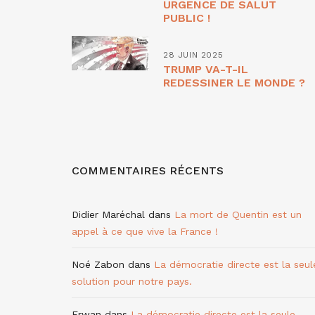
URGENCE DE SALUT
PUBLIC !
28 JUIN 2025
TRUMP VA-T-IL
REDESSINER LE MONDE ?
COMMENTAIRES RÉCENTS
Didier Maréchal
dans
La mort de Quentin est un
appel à ce que vive la France !
Noé Zabon
dans
La démocratie directe est la seul
solution pour notre pays.
Erwan
dans
La démocratie directe est la seule