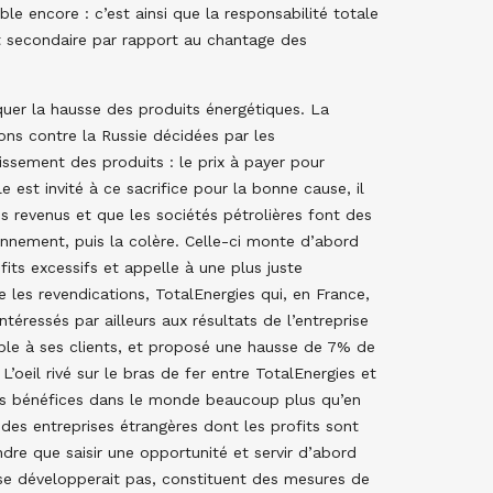
le encore : c’est ainsi que la responsabilité totale
t secondaire par rapport au chantage des
quer la hausse des produits énergétiques. La
ions contre la Russie décidées par les
issement des produits : le prix à payer pour
 est invité à ce sacrifice pour la bonne cause, il
s revenus et que les sociétés pétrolières font des
tonnement, puis la colère. Celle-ci monte d’abord
ofits excessifs et appelle à une plus juste
e les revendications, TotalEnergies qui, en France,
téressés par ailleurs aux résultats de l’entreprise
iable à ses clients, et proposé une hausse de 7% de
 L’oeil rivé sur le bras de fer entre TotalEnergies et
 ses bénéfices dans le monde beaucoup plus qu’en
 des entreprises étrangères dont les profits sont
ndre que saisir une opportunité et servir d’abord
e se développerait pas, constituent des mesures de