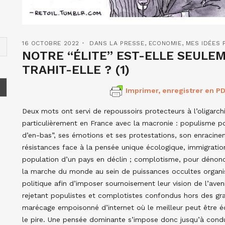
16 OCTOBRE 2022
DANS LA PRESSE
,
ECONOMIE
,
MES IDÉES 
NOTRE “ÉLITE” EST-ELLE SEULE
TRAHIT-ELLE ? (1)
Imprimer, enregistrer en PD
Deux mots ont servi de repoussoirs protecteurs à l’oligarch
particulièrement en France avec la macronie : populisme pou
d’en-bas”, ses émotions et ses protestations, son enracine
résistances face à la pensée unique écologique, immigration
population d’un pays en déclin ; complotisme, pour dénonc
la marche du monde au sein de puissances occultes organis
politique afin d’imposer sournoisement leur vision de l’aven
rejetant populistes et complotistes confondus hors des gran
marécage empoisonné d’internet où le meilleur peut être é
le pire. Une pensée dominante s’impose donc jusqu’à condui