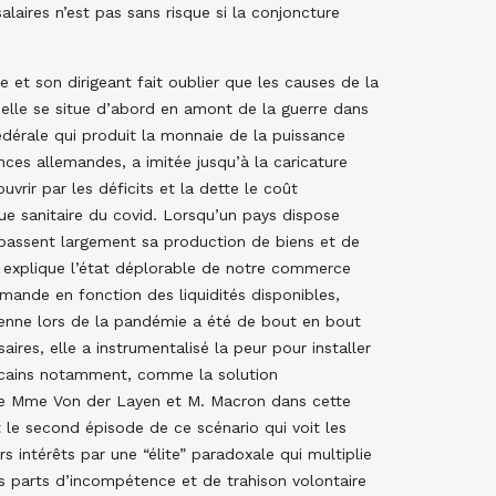
alaires n’est pas sans risque si la conjoncture
e et son dirigeant fait oublier que les causes de la
: elle se situe d’abord en amont de la guerre dans
édérale qui produit la monnaie de la puissance
nces allemandes, a imitée jusqu’à la caricature
vrir par les déficits et la dette le coût
e sanitaire du covid. Lorsqu’un pays dispose
épassent largement sa production de biens et de
qui explique l’état déplorable de notre commerce
 demande en fonction des liquidités disponibles,
onienne lors de la pandémie a été de bout en bout
aires, elle a instrumentalisé la peur pour installer
ricains notamment, comme la solution
re Mme Von der Layen et M. Macron dans cette
t le second épisode de ce scénario qui voit les
s intérêts par une “élite” paradoxale qui multiplie
les parts d’incompétence et de trahison volontaire