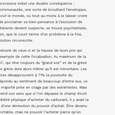
e processus induit une double conséquence :
communautés, une sorte de brouillard l’enveloppe,
ut le monde, ou tout au moins à le laisser croire
de proclamer sa bien-pensance à l’exclusion de
ohérente devient suspecte, se trouve psychiatrisée,
ats, que le court terme d’un problème à la fois,
lution circonscrite.
énurie de ceux-ci et la hausse de leurs prix qui
n exemple de cette focalisation. Au maximum de la
GT, qui rêve toujours du “grand soir” et de la grève
e grève dure alors même qu’il est minoritaire. Les
istes désapprouvent à 71% la poursuite du
 répondu au sentiment de beaucoup d’entre eux, ce
la majorité prise en otage par des extrémistes. Mais
end son sens que si l’on dépasse le champ étroit
bilité physique d’acheter du carburant, il y avait la
t d’une diminution du pouvoir d’achat. Être devenu
ortable, mais ne pouvoir l’acheter parce qu’un