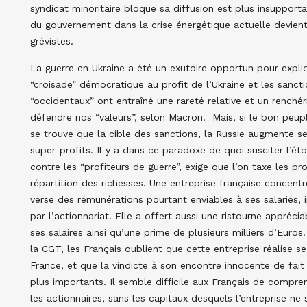
syndicat minoritaire bloque sa diffusion est plus insupportab
du gouvernement dans la crise énergétique actuelle devien
grévistes.
La guerre en Ukraine a été un exutoire opportun pour expli
“croisade” démocratique au profit de l’Ukraine et les sanct
“occidentaux” ont entraîné une rareté relative et un renchér
défendre nos “valeurs”, selon Macron. Mais, si le bon peuple
se trouve que la cible des sanctions, la Russie augmente se
super-profits. Il y a dans ce paradoxe de quoi susciter l’é
contre les “profiteurs de guerre”, exige que l’on taxe les pr
répartition des richesses. Une entreprise française concentr
verse des rémunérations pourtant enviables à ses salariés, in
par l’actionnariat. Elle a offert aussi une ristourne appréc
ses salaires ainsi qu’une prime de plusieurs milliers d’Euros.
la CGT, les Français oublient que cette entreprise réalise
France, et que la vindicte à son encontre innocente de fait
plus importants. Il semble difficile aux Français de compre
les actionnaires, sans les capitaux desquels l’entreprise n