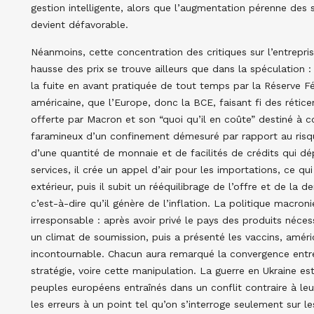
gestion intelligente, alors que l’augmentation pérenne des s
devient défavorable.
Néanmoins, cette concentration des critiques sur l’entrepris
hausse des prix se trouve ailleurs que dans la spéculation 
la fuite en avant pratiquée de tout temps par la Réserve F
américaine, que l’Europe, donc la BCE, faisant fi des rétice
offerte par Macron et son “quoi qu’il en coûte” destiné à cou
faramineux d’un confinement démesuré par rapport au risqu
d’une quantité de monnaie et de facilités de crédits qui d
services, il crée un appel d’air pour les importations, ce 
extérieur, puis il subit un rééquilibrage de l’offre et de la
c’est-à-dire qu’il génère de l’inflation. La politique macr
irresponsable : après avoir privé le pays des produits nécess
un climat de soumission, puis a présenté les vaccins, amé
incontournable. Chacun aura remarqué la convergence ent
stratégie, voire cette manipulation. La guerre en Ukraine es
peuples européens entraînés dans un conflit contraire à leur
les erreurs à un point tel qu’on s’interroge seulement sur 