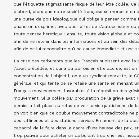
que l’étiquette stigmatisante risque de leur être collée. C
d’abord, alors que notre société française se morcelle en 
une purée de pois idéologique qui oblige à penser comme to
quand on s’exprime, avec pour effet de s’autocensurer ou 
toute pensée hérétique ; ensuite, toute vision globale et c
afin de ne retenir dans les informations et au sein des déb
afin de ne lui reconnaître qu’une cause immédiate et une so
La crise des carburants que les Français subissent avec la p
l’avait précédée, et qui a pu parfois en être accrue, est u
concentration de l’objectif, on a un syndicat marxiste, la C
générale, et qui tente de se refaire une santé en menant un
Français moyennement favorables à la réquisition des grév
mouvement. Si la colère par procuration de la grève avait
dernier a fait place au refus de voir la vie quotidienne de 
on voit bien que ce double mouvement contradictoire ne pr
des raffineries et des stations-service. En amont de la possi
capacité de le faire dans le cadre d’une hausse des prix, e
trop pauvre pour acheter un carburant trop cher est insupp