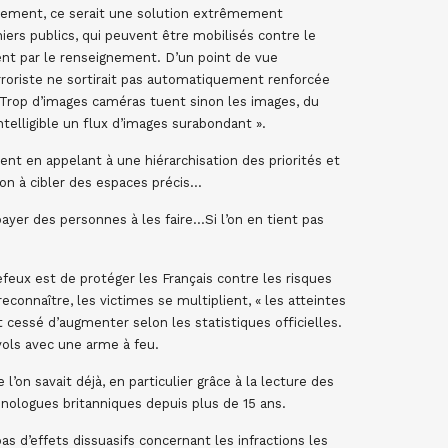
èrement, ce serait une solution extrêmement
iers publics, qui peuvent être mobilisés contre le
nt par le renseignement. D’un point de vue
terroriste ne sortirait pas automatiquement renforcée
. Trop d’images caméras tuent sinon les images, du
intelligible un flux d’images surabondant ».
ent en appelant à une hiérarchisation des priorités et
on à cibler des espaces précis…
yer des personnes à les faire…Si l’on en tient pas
efeux est de protéger les Français contre les risques
connaître, les victimes se multiplient, « les atteintes
nt cessé d’augmenter selon les statistiques officielles.
vols avec une arme à feu.
l’on savait déjà, en particulier grâce à la lecture des
nologues britanniques depuis plus de 15 ans.
pas d’effets dissuasifs concernant les infractions les