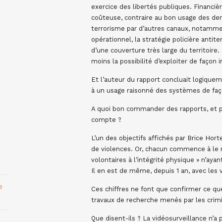
exercice des libertés publiques. Financi
coûteuse, contraire au bon usage des den
terrorisme par d’autres canaux, notamme
opérationnel, la stratégie policière anti
d’une couverture très large du territoire
moins la possibilité d’exploiter de façon 
Et l’auteur du rapport concluait logiquem
à un usage raisonné des systèmes de faç
A quoi bon commander des rapports, et pa
compte ?
L’un des objectifs affichés par Brice Hort
de violences. Or, chacun commence à le re
volontaires à l’intégrité physique » n’aya
Il en est de même, depuis 1 an, avec les 
e
Ces chiffres ne font que confirmer ce que 
travaux de recherche menés par les crimi
Que disent-ils ? La vidéosurveillance n’a 