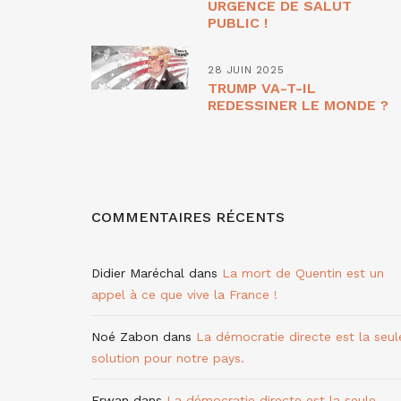
URGENCE DE SALUT
PUBLIC !
28 JUIN 2025
TRUMP VA-T-IL
REDESSINER LE MONDE ?
COMMENTAIRES RÉCENTS
Didier Maréchal
dans
La mort de Quentin est un
appel à ce que vive la France !
Noé Zabon
dans
La démocratie directe est la seul
solution pour notre pays.
Erwan
dans
La démocratie directe est la seule