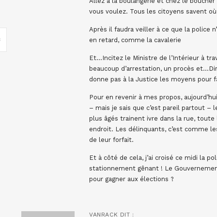
Allez à la boulangerie et chez le bouche
vous voulez. Tous les citoyens savent où 
Après il faudra veiller à ce que la police 
en retard, comme la cavalerie
Et…Incitez le Ministre de l’Intérieur à trav
beaucoup d’arrestation, un procès et…Dir
donne pas à la Justice les moyens pour fa
Pour en revenir à mes propos, aujourd’hui
– mais je sais que c’est pareil partout –
plus âgés trainent ivre dans la rue, tou
endroit. Les délinquants, c’est comme les
de leur forfait.
Et à côté de cela, j’ai croisé ce midi la 
stationnement gênant ! Le Gouvernement f
pour gagner aux élections ?
VANRACK
DIT :