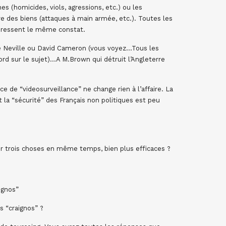
 (homicides, viols, agressions, etc.) ou les
e des biens (attaques à main armée, etc.). Toutes les
dressent le même constat.
e Neville ou David Cameron (vous voyez…Tous les
ord sur le sujet)…A M.Brown qui détruit l’Angleterre
ce de “videosurveillance” ne change rien à l’affaire. La
t la “sécurité” des Français non politiques est peu
er trois choses en même temps, bien plus efficaces ?
ignos”
s “craignos” ?