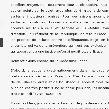
excellent moyen, non seulement pour la dissuasion, mais a
est en pointe sur le sujet, avec plus de 4 millions de cam
système à plusieurs reprises. Pour des raisons incompréh
seulement quelques dizaines de milliers de caméras. J’
nombreuses fois à ce sujet. Michèle ALLIOT-MARIE avai
direction. Le Président de la République, de retour Place B
les priorités de la lutte contre la délinquance, et je l’en 
ensemble qui va de la prévention, qui n’est pas exclusivem
qui appartient à une justice qu’on aimerait plus efficace.
Deux réflexions encore sur la vidéosurveillance.
D’abord, je soutiens systématiquement dans ma circonscri
préférable de prêcher par l’exemple. C’est la raison pour 
de Neuville-en-Ferrain et de Bousbecque. Après 8 mois d
bilan en est très positif “il ne se passe plus rien, les inst
très dissuasif” (VDN, 10.08.09)
En second lieu, je vois avec effarement le problème de la 