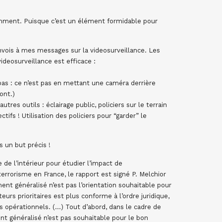
mment. Puisque c’est un élément formidable pour
renvois à mes messages sur la videosurveillance. Les
deosurveillance est efficace :
st pas : ce n’est pas en mettant une caméra derrière
ont.)
autres outils : éclairage public, policiers sur le terrain
ctifs ! Utilisation des policiers pour “garder” le
s un but précis !
e l’intérieur pour étudier l’impact de
terrorisme en France, le rapport est signé P. Melchior
ement généralisé n’est pas l’orientation souhaitable pour
eurs prioritaires est plus conforme à l’ordre juridique,
s opérationnels. (…) Tout d’abord, dans le cadre de
nt généralisé n’est pas souhaitable pour le bon