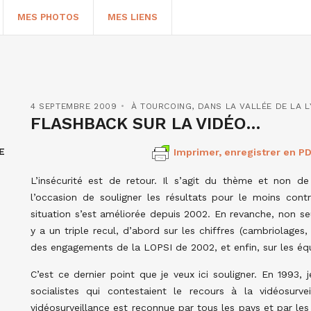
MES PHOTOS
MES LIENS
4 SEPTEMBRE 2009
À TOURCOING
,
DANS LA VALLÉE DE LA L
FLASHBACK SUR LA VIDÉO…
E
Imprimer, enregistrer en PD
L’insécurité est de retour. Il s’agit du thème et non de 
l’occasion de souligner les résultats pour le moins cont
situation s’est améliorée depuis 2002. En revanche, non seu
y a un triple recul, d’abord sur les chiffres (cambriolages
HERCHER
des engagements de la LOPSI de 2002, et enfin, sur les é
C’est ce dernier point que je veux ici souligner. En 1993,
socialistes qui contestaient le recours à la vidéosurv
vidéosurveillance est reconnue par tous les pays et par l