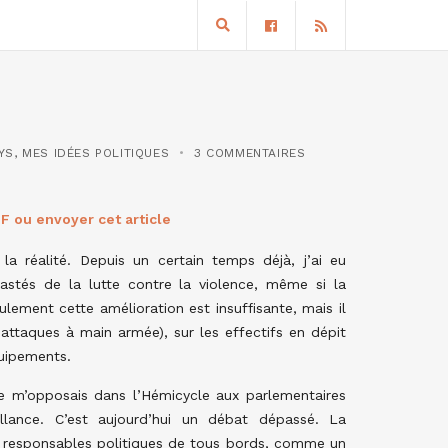
YS
,
MES IDÉES POLITIQUES
3 COMMENTAIRES
F ou envoyer cet article
la réalité. Depuis un certain temps déjà, j’ai eu
rastés de la lutte contre la violence, même si la
lement cette amélioration est insuffisante, mais il
, attaques à main armée), sur les effectifs en dépit
quipements.
 je m’opposais dans l’Hémicycle aux parlementaires
eillance. C’est aujourd’hui un débat dépassé. La
es responsables politiques de tous bords, comme un