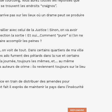
r de tourcoing. Vous aurez toutes les réponses que
se trouvent les endroits “craignos”.
n’arrive pas sur les lieux où un drame peut se produire
ailler avec celui de la Justice ! Sinon, on va avoir
ection la sortie ! Et oui…Comment “punir” si l’on ne
ire accomplir les peines ?
, on voit de tout. Dans certains quartiers de ma ville
 les ado fument des pétards dans la rue et certains
te la journée, toujours les mêmes, et… au même
 auteurs de crime : ils reviennent toujours sur le lieu
police en train de distribuer des amendes pour
ait il exprès de maintenir le pays dans l’insécurité
RÉPONDRE