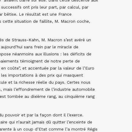
uccessifs ont pris leur part, par calcul, par
r bêtise. Le résultat est une France
 cette situation de faillite, M. Macron coche,
fidés de Strauss-Kahn, M. Macron s’est avéré un
ujourd’hui sans frein par le miracle de
mpose néanmoins aux illusions : les déficits de
aiements témoignent de notre perte de
il en coûte”, et accentuée par la valeur de l’Euro
e les importations à des prix qui masquent
rcule et la richesse réelle du pays. Certes nous
, mais l’effondrement de l’industrie automobile
 est tombée au dixième rang, au cinquième rang
du pouvoir et par la façon dont il l’exerce.
aire qui n’aurait jamais dû quitter l’enceinte de
pparente à un coup d’Etat comme l’a montré Régis