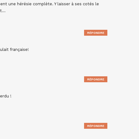
ent une hérésie complète. Y laisser à ses cotés le
nt…
RÉPONDRE
lait française!
RÉPONDRE
perdu !
RÉPONDRE