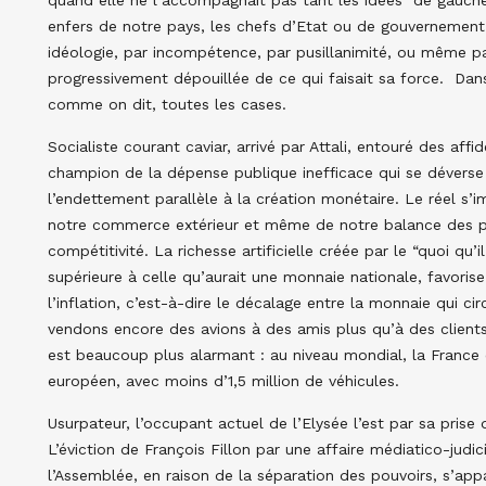
enfers de notre pays, les chefs d’Etat ou de gouvernement s
idéologie, par incompétence, par pusillanimité, ou même pa
progressivement dépouillée de ce qui faisait sa force. Dans
comme on dit, toutes les cases.
Socialiste courant caviar, arrivé par Attali, entouré des af
champion de la dépense publique inefficace qui se déverse a
l’endettement parallèle à la création monétaire. Le réel s’i
notre commerce extérieur et même de notre balance des p
compétitivité. La richesse artificielle créée par le “quoi qu’
supérieure à celle qu’aurait une monnaie nationale, favoris
l’inflation, c’est-à-dire le décalage entre la monnaie qui ci
vendons encore des avions à des amis plus qu’à des clients
est beaucoup plus alarmant : au niveau mondial, la France
européen, avec moins d’1,5 million de véhicules.
Usurpateur, l’occupant actuel de l’Elysée l’est par sa prise 
L’éviction de François Fillon par une affaire médiatico-judici
l’Assemblée, en raison de la séparation des pouvoirs, s’a