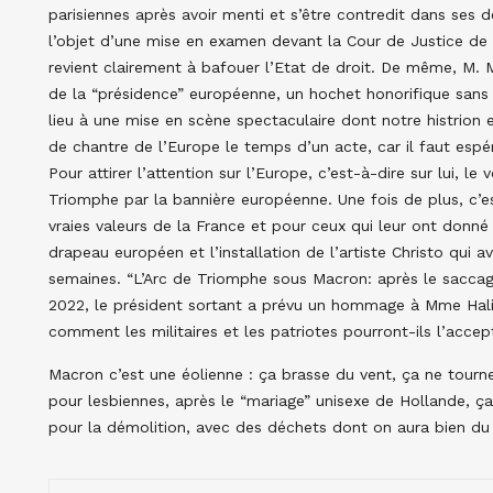
parisiennes après avoir menti et s’être contredit dans ses dé
l’objet d’une mise en examen devant la Cour de Justice de 
revient clairement à bafouer l’Etat de droit. De même, M. M
de la “présidence” européenne, un hochet honorifique sans
lieu à une mise en scène spectaculaire dont notre histrion 
de chantre de l’Europe le temps d’un acte, car il faut espér
Pour attirer l’attention sur l’Europe, c’est-à-dire sur lui, l
Triomphe par la bannière européenne. Une fois de plus, c’est
vraies valeurs de la France et pour ceux qui leur ont donné le
drapeau européen et l’installation de l’artiste Christo qui av
semaines. “L’Arc de Triomphe sous Macron: après le saccag
2022, le président sortant a prévu un hommage à Mme Halim
comment les militaires et les patriotes pourront-ils l’accep
Macron c’est une éolienne : ça brasse du vent, ça ne tour
pour lesbiennes, après le “mariage” unisexe de Hollande, ça
pour la démolition, avec des déchets dont on aura bien du 