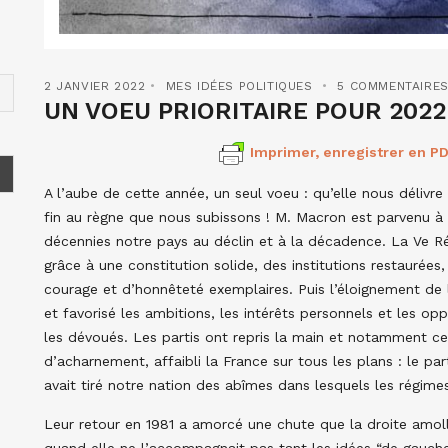
2 JANVIER 2022
MES IDÉES POLITIQUES
5 COMMENTAIRE
UN VOEU PRIORITAIRE POUR 2022 : 
Imprimer, enregistrer en PD
A l’aube de cette année, un seul voeu : qu’elle nous délivr
fin au règne que nous subissons ! M. Macron est parvenu à 
décennies notre pays au déclin et à la décadence. La Ve Ré
grâce à une constitution solide, des institutions restauré
courage et d’honnêteté exemplaires. Puis l’éloignement de l
et favorisé les ambitions, les intérêts personnels et les o
les dévoués. Les partis ont repris la main et notamment cel
d’acharnement, affaibli la France sur tous les plans : le part
avait tiré notre nation des abîmes dans lesquels les régimes 
Leur retour en 1981 a amorcé une chute que la droite amolli
quand elle ne l’accompagnait pas tant les idées “de gauche