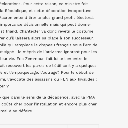
clarations. Pour cette raison, ce ministre fait
la République, et cette décoration inopportune
acron entend tirer le plus grand profit électoral
 importance décisionnelle mais qui peut donner
est friand. Chantecler va donc revêtir le costume
er qu’il laissera alors sa place à son successeur.
e voilà qui remplace le drapeau français sous l’Arc de
 signé : le mépris de l’arrivisme ignorant pour les
ur vie. Eric Zemmour, fait lui le lien entre le
ait recouvert les parois de l’édifice il y a quelques
e et l’empaquetage, l’outrage”. Pour le début de
i, l’avocate des assassins du FLN aux Invalides :
ter ?
ne que dans le sens de la décadence, avec la PMA
 coûte cher pour l’installation et encore plus cher
mal à se défaire.