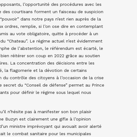
opposants, l’opportunité des procédures avec les
re des courtisans forment un faisceau de suspicion
n “pouvoir” dans notre pays n’est rien auprès de la
 ordres, remplie, si l’on ose dire en contemplant
mis au vote obligatoire, quitte à procéder à un
 du “Chateau”. Le régime actuel n’est évidemment
omphe de l’abstention, le référendum est écarté, le
bien réitérer son coup en 2022 grâce au soutien
ires. La concentration des décisions entre les
, la flagornerie et la dévotion de certains
on du contrôle des citoyens à l’occasion de la crise
e le secret du “Conseil de défense” permet au Prince
tants pour définir le régime sous lequel nous
u’il n’hésite pas à manifester son bon plaisir
e Buzyn est clairement une gifle à l’opinion
 d’un ministre imprévoyant qui avouait avoir alerté
ait le combat sanitaire pour les municipales