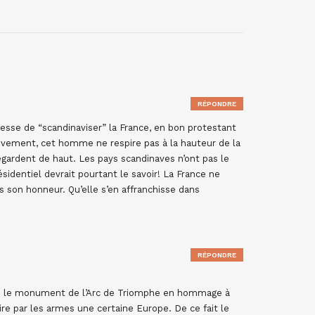
RÉPONDRE
sse de “scandinaviser” la France, en bon protestant
initivement, cet homme ne respire pas à la hauteur de la
regardent de haut. Les pays scandinaves n’ont pas le
sidentiel devrait pourtant le savoir! La France ne
s son honneur. Qu’elle s’en affranchisse dans
RÉPONDRE
ire le monument de l’Arc de Triomphe en hommage à
re par les armes une certaine Europe. De ce fait le