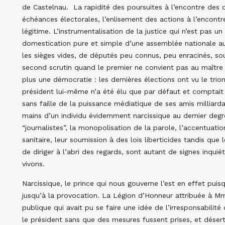
de Castelnau. La rapidité des poursuites à l’encontre des 
échéances électorales, l’enlisement des actions à l’encont
légitime. L’instrumentalisation de la justice qui n’est pas u
domestication pure et simple d’une assemblée nationale aux
les sièges vides, de députés peu connus, peu enracinés, sou
second scrutin quand le premier ne convient pas au maître
plus une démocratie : les dernières élections ont vu le tri
président lui-même n’a été élu que par défaut et comptait 
sans faille de la puissance médiatique de ses amis milliarda
mains d’un individu évidemment narcissique au dernier degré
“journalistes”, la monopolisation de la parole, l’accentuati
sanitaire, leur soumission à des lois liberticides tandis qu
de diriger à l’abri des regards, sont autant de signes inquié
vivons.
Narcissique, le prince qui nous gouverne l’est en effet puisq
jusqu’à la provocation. La Légion d’Honneur attribuée à Mm
publique qui avait pu se faire une idée de l’irresponsabilité
le président sans que des mesures fussent prises, et désert