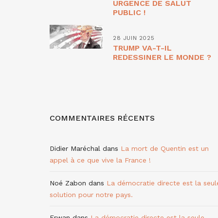
URGENCE DE SALUT
PUBLIC !
28 JUIN 2025
TRUMP VA-T-IL
REDESSINER LE MONDE ?
COMMENTAIRES RÉCENTS
Didier Maréchal
dans
La mort de Quentin est un
appel à ce que vive la France !
Noé Zabon
dans
La démocratie directe est la seul
solution pour notre pays.
Erwan
dans
La démocratie directe est la seule