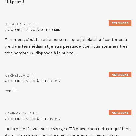
affligeant!
RÉPONDRE
DELAFOSSE
DIT :
2 OCTOBRE 2020 À 13 H 20 MIN
Zemmour, c’est la seule personne que j’ai plaisir à écouter ou à
lire dans les médias et je suis persuadé que nous sommes très,
très nombreux, disposés à le suivre…
RÉPONDRE
KERNEILLA
DIT :
4 OCTOBRE 2020 À 16 H 56 MIN
exact !
RÉPONDRE
KAFIRPRIDE
DIT :
2 OCTOBRE 2020 À 19 H 02 MIN
La haine je l’ai vue sur le visage d’EDM avec son rictus inquiétant.
Par contre jamais sur celui d’Eric Zemmour…toujours d’une