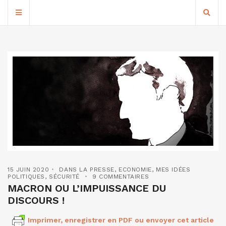
15 JUIN 2020
DANS LA PRESSE
,
ECONOMIE
,
MES IDÉES
POLITIQUES
,
SÉCURITÉ
9 COMMENTAIRES
MACRON OU L’IMPUISSANCE DU
DISCOURS !
Imprimer, enregistrer en PDF ou envoyer cet article