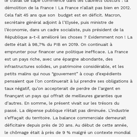
le travail de sape commencé dans les cabinets obscurs : la
démolition de la France ! La France n’allait pas bien en 2012.
Cela fait 45 ans que son budget est en déficit. Macron,
secrétaire général adjoint à l’Elysée, puis ministre de
l’économie, dans un cadre socialiste, puis président de la
République a-t-il amélioré les choses ? Evidemment non ! La
dette était à 98,7% du PIB en 2019. On continuait à
emprunter pour financer une politique inefficace. La France
est un pays riche, avec une épargne abondante, des
infrastructures solides, un patrimoine considérable, et les
petits malins qui nous “gouvernent” à coup d’expédients
pensaient que l’on continuerait à lui prendre ses obligations à
taux négatif, qu’on accepterait de perdre de l’argent en
finançant un pays qui offrait de meilleures garanties que
d’autres. En somme, le présent vivait sur les trésors du
passé. La dépense publique n’était pas diminuée. L’industrie
s’effaçait du territoire. La balance commerciale demeurait
déficitaire depuis près de 20 ans. Au début de cette année,
le chômage était à près de 9 % malgré un contexte mondial