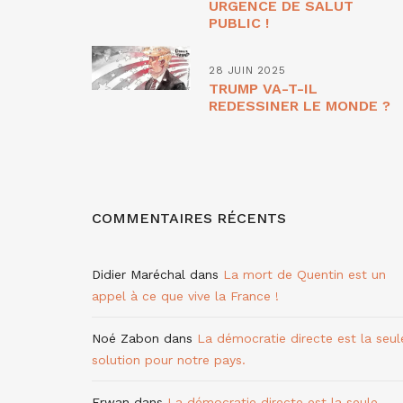
URGENCE DE SALUT
PUBLIC !
28 JUIN 2025
TRUMP VA-T-IL
REDESSINER LE MONDE ?
COMMENTAIRES RÉCENTS
Didier Maréchal
dans
La mort de Quentin est un
appel à ce que vive la France !
Noé Zabon
dans
La démocratie directe est la seul
solution pour notre pays.
Erwan
dans
La démocratie directe est la seule