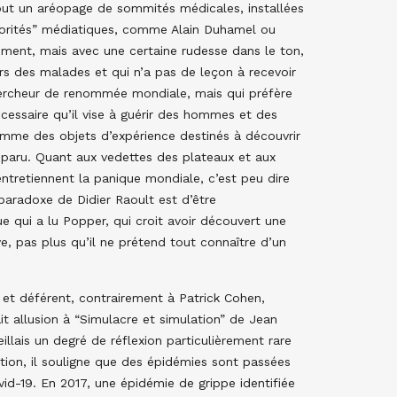
ut un aréopage de sommités médicales, installées
autorités” médiatiques, comme Alain Duhamel ou
llement, mais avec une certaine rudesse dans le ton,
rs des malades et qui n’a pas de leçon à recevoir
chercheur de renommée mondiale, mais qui préfère
essaire qu’il vise à guérir des hommes et des
mme des objets d’expérience destinés à découvrir
isparu. Quant aux vedettes des plateaux et aux
 entretiennent la panique mondiale, c’est peu dire
paradoxe de Didier Raoult est d’être
e qui a lu Popper, qui croit avoir découvert une
ve, pas plus qu’il ne prétend tout connaître d’un
et déférent, contrairement à Patrick Cohen,
t allusion à “Simulacre et simulation” de Jean
illais un degré de réflexion particulièrement rare
tion, il souligne que des épidémies sont passées
vid-19. En 2017, une épidémie de grippe identifiée