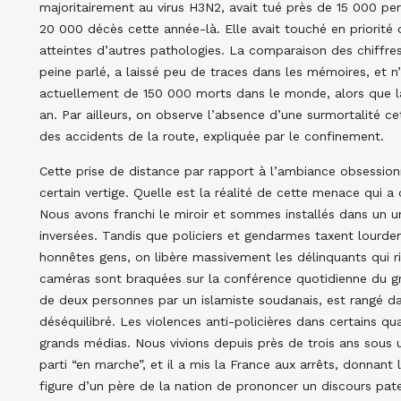
majoritairement au virus H3N2, avait tué près de 15 000 pe
20 000 décès cette année-là. Elle avait touché en priorité
atteintes d’autres pathologies. La comparaison des chiffr
peine parlé, a laissé peu de traces dans les mémoires, et n
actuellement de 150 000 morts dans le monde, alors que l
an. Par ailleurs, on observe l’absence d’une surmortalité c
des accidents de la route, expliquée par le confinement.
Cette prise de distance par rapport à l’ambiance obsessio
certain vertige. Quelle est la réalité de cette menace qui 
Nous avons franchi le miroir et sommes installés dans un 
inversées. Tandis que policiers et gendarmes taxent lourde
honnêtes gens, on libère massivement les délinquants qui ri
caméras sont braquées sur la conférence quotidienne du gra
de deux personnes par un islamiste soudanais, est rangé dans
déséquilibré. Les violences anti-policières dans certains qu
grands médias. Nous vivions depuis près de trois ans sous 
parti “en marche”, et il a mis la France aux arrêts, donnant
figure d’un père de la nation de prononcer un discours pater