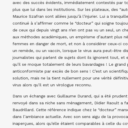
avec des succès évidents, immédiatement contestés par to
plus que lui dans les institutions. Sur les plateaux, des “
Maurice Szafran sont allées jusqu’à l’injurier. Lui a tranqui
continué à s’affirmer comme le “docteur” qui soigne toujou
de ceux qui depuis vingt ans n’en ont pas vu un seul, un 
aux méthodes académiques, un empirisme d’autant plus néc
femmes en danger de mort, et non à considérer ceux-ci co
un remède, ou un vaccin, lorsque le virus aura peut-être d
journalistes qui parlent de sujets dont ils ignorent tout, et
qu’il se moque totalement de leurs bavardages ! Le grand 
anticonformiste par excès de bon sens ! C’est un scientifiqu
solution, mais ne la tient nullement pour une vérité définiti
virus alors qu’il est un virologue reconnu.
Dans un échange avec Guillaume Durand, qui a été prudent 
renvoyé dans sa niche sans ménagement, Didier Raoult a fai
Baudrillard. Cette référence indique chez le “docteur” marse
dans l’ambiance actuelle. Avec son sens aigu de la provoca
inaperçues, alors qu’elle étaient comparables à celle du co