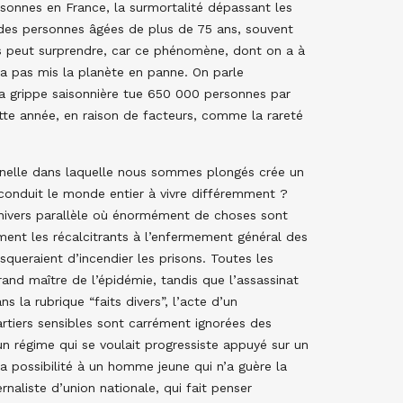
rsonnes en France, la surmortalité dépassant les
 des personnes âgées de plus de 75 ans, souvent
es peut surprendre, car ce phénomène, dont on a à
’a pas mis la planète en panne. On parle
a grippe saisonnière tue 650 000 personnes par
ette année, en raison de facteurs, comme la rareté
nnelle dans laquelle nous sommes plongés crée un
a conduit le monde entier à vivre différemment ?
univers parallèle où énormément de choses sont
ment les récalcitrants à l’enfermement général des
squeraient d’incendier les prisons. Toutes les
nd maître de l’épidémie, tandis que l’assassinat
 la rubrique “faits divers”, l’acte d’un
artiers sensibles sont carrément ignorées des
un régime qui se voulait progressiste appuyé sur un
 la possibilité à un homme jeune qui n’a guère la
naliste d’union nationale, qui fait penser