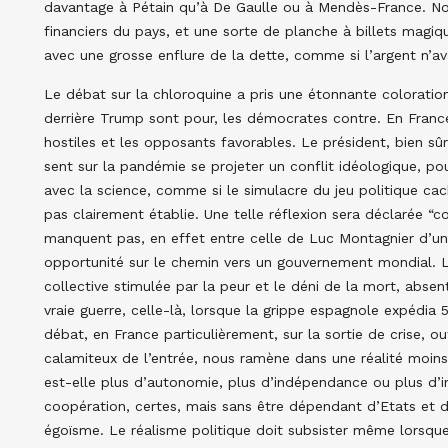
davantage à Pétain qu’à De Gaulle ou à Mendès-France. Nous
financiers du pays, et une sorte de planche à billets magiq
avec une grosse enflure de la dette, comme si l’argent n’ava
Le débat sur la chloroquine a pris une étonnante coloration 
derrière Trump sont pour, les démocrates contre. En Franc
hostiles et les opposants favorables. Le président, bien s
sent sur la pandémie se projeter un conflit idéologique, pou
avec la science, comme si le simulacre du jeu politique cachai
pas clairement établie. Une telle réflexion sera déclarée 
manquent pas, en effet entre celle de Luc Montagnier d’une 
opportunité sur le chemin vers un gouvernement mondial. Le 
collective stimulée par la peur et le déni de la mort, absen
vraie guerre, celle-là, lorsque la grippe espagnole expédia
débat, en France particulièrement, sur la sortie de crise, out
calamiteux de l’entrée, nous ramène dans une réalité moins 
est-elle plus d’autonomie, plus d’indépendance ou plus d’
coopération, certes, mais sans être dépendant d’Etats et d
égoïsme. Le réalisme politique doit subsister même lorsque