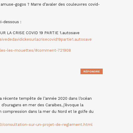
 amuse-gogos ? Marre d’avaler des couleuvres covid-
ci-dessous :
R LA CRISE COVID 19 PARTIE 1.autosave
sivededavidickesurlacrisecovid19partie1.autosave
ueules-les-mouettes/#comment-721908
RÉPONDRE
 la récente tempête de l’année 2020 dans l’océan
d’ouragans en mer des Caraïbes, j’évoque la
 compression dans la mer du Nord et le golfe du
/consultation-sur-un-projet-de-reglement.html