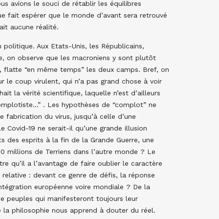
 avions le souci de rétablir les équilibres
ue fait espérer que le monde d’avant sera retrouvé
it aucune réalité.
politique. Aux Etats-Unis, les Républicains,
e, on observe que les macroniens y sont plutôt
ûr, flatte “en même temps” les deux camps. Bref, on
r le coup virulent, qui n’a pas grand chose à voir
t la vérité scientifique, laquelle n’est d’ailleurs
“complotiste…” . Les hypothèses de “complot” ne
fabrication du virus, jusqu’à celle d’une
Covid-19 ne serait-il qu’une grande illusion
ts des esprits à la fin de la Grande Guerre, une
 50 millions de Terriens dans l’autre monde ? Le
re qu’il a l’avantage de faire oublier le caractère
relative : devant ce genre de défis, la réponse
intégration européenne voire mondiale ? De la
e peuples qui manifesteront toujours leur
 la philosophie nous apprend à douter du réel.