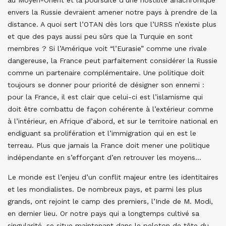
au Moyen-Orient et la poursuite d’une hostilité anachronique
envers la Russie devraient amener notre pays à prendre de la
distance. A quoi sert l’OTAN dès lors que l’URSS n’existe plus
et que des pays aussi peu sûrs que la Turquie en sont
membres ? Si l’Amérique voit “l’Eurasie” comme une rivale
dangereuse, la France peut parfaitement considérer la Russie
comme un partenaire complémentaire. Une politique doit
toujours se donner pour priorité de désigner son ennemi :
pour la France, il est clair que celui-ci est l’islamisme qui
doit être combattu de façon cohérente à l’extérieur comme
à l’intérieur, en Afrique d’abord, et sur le territoire national en
endiguant sa prolifération et l’immigration qui en est le
terreau. Plus que jamais la France doit mener une politique
indépendante en s’efforçant d’en retrouver les moyens…
Le monde est l’enjeu d’un conflit majeur entre les identitaires
et les mondialistes. De nombreux pays, et parmi les plus
grands, ont rejoint le camp des premiers, l’Inde de M. Modi,
en dernier lieu. Or notre pays qui a longtemps cultivé sa
singularité, se situe maintenant dans le peloton de tête du