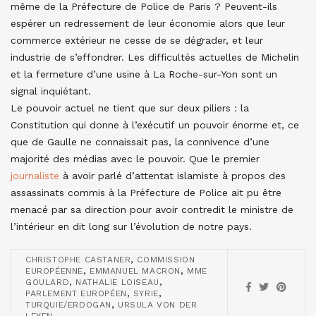
même de la Préfecture de Police de Paris ? Peuvent-ils
espérer un redressement de leur économie alors que leur
commerce extérieur ne cesse de se dégrader, et leur
industrie de s’effondrer. Les difficultés actuelles de Michelin
et la fermeture d’une usine à La Roche-sur-Yon sont un
signal inquiétant.
Le pouvoir actuel ne tient que sur deux piliers : la
Constitution qui donne à l’exécutif un pouvoir énorme et, ce
que de Gaulle ne connaissait pas, la connivence d’une
majorité des médias avec le pouvoir. Que le premier
journaliste
à avoir parlé d’attentat islamiste à propos des
assassinats commis à la Préfecture de Police ait pu être
menacé par sa direction pour avoir contredit le ministre de
l’intérieur en dit long sur l’évolution de notre pays.
,
CHRISTOPHE CASTANER
COMMISSION
,
,
EUROPÉENNE
EMMANUEL MACRON
MME
,
,
GOULARD
NATHALIE LOISEAU
,
,
PARLEMENT EUROPÉEN
SYRIE
,
TURQUIE/ERDOGAN
URSULA VON DER