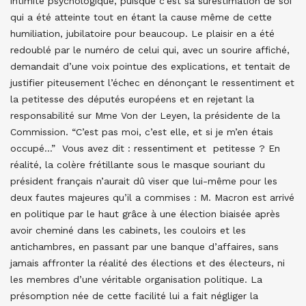
intimité psychologique, puisque c’est sa surestimation de soi
qui a été atteinte tout en étant la cause même de cette
humiliation, jubilatoire pour beaucoup. Le plaisir en a été
redoublé par le numéro de celui qui, avec un sourire affiché,
demandait d’une voix pointue des explications, et tentait de
justifier piteusement l’échec en dénonçant le ressentiment et
la petitesse des députés européens et en rejetant la
responsabilité sur Mme Von der Leyen, la présidente de la
Commission. “C’est pas moi, c’est elle, et si je m’en étais
occupé…” Vous avez dit : ressentiment et petitesse ? En
réalité, la colère frétillante sous le masque souriant du
président français n’aurait dû viser que lui-même pour les
deux fautes majeures qu’il a commises : M. Macron est arrivé
en politique par le haut grâce à une élection biaisée après
avoir cheminé dans les cabinets, les couloirs et les
antichambres, en passant par une banque d’affaires, sans
jamais affronter la réalité des élections et des électeurs, ni
les membres d’une véritable organisation politique. La
présomption née de cette facilité lui a fait négliger la