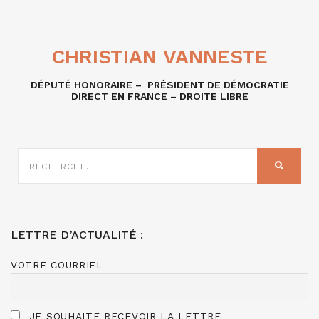
CHRISTIAN VANNESTE
DÉPUTÉ HONORAIRE – PRÉSIDENT DE DÉMOCRATIE
DIRECT EN FRANCE – DROITE LIBRE
RECHERCHE
SUR
RECHER
:
LETTRE D’ACTUALITÉ :
VOTRE COURRIEL
JE SOUHAITE RECEVOIR LA LETTRE