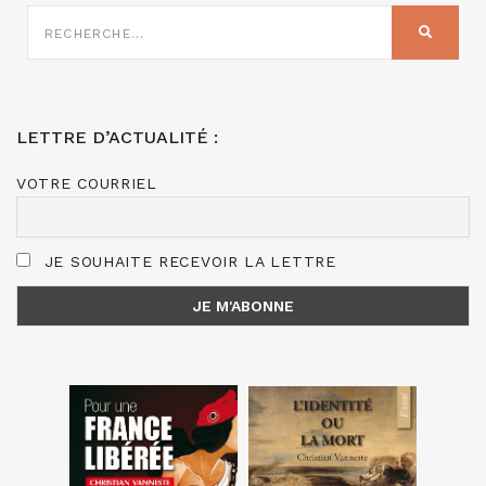
RECHERCHE
SUR
RECHER
:
LETTRE D’ACTUALITÉ :
VOTRE COURRIEL
JE SOUHAITE RECEVOIR LA LETTRE