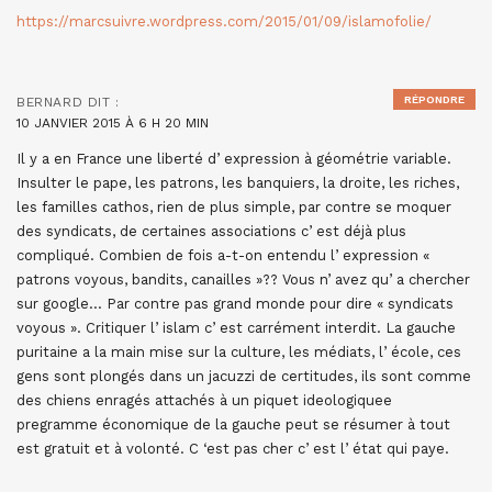
https://marcsuivre.wordpress.com/2015/01/09/islamofolie/
RÉPONDRE
BERNARD
DIT :
10 JANVIER 2015 À 6 H 20 MIN
Il y a en France une liberté d’ expression à géométrie variable.
Insulter le pape, les patrons, les banquiers, la droite, les riches,
les familles cathos, rien de plus simple, par contre se moquer
des syndicats, de certaines associations c’ est déjà plus
compliqué. Combien de fois a-t-on entendu l’ expression «
patrons voyous, bandits, canailles »?? Vous n’ avez qu’ a chercher
sur google… Par contre pas grand monde pour dire « syndicats
voyous ». Critiquer l’ islam c’ est carrément interdit. La gauche
puritaine a la main mise sur la culture, les médiats, l’ école, ces
gens sont plongés dans un jacuzzi de certitudes, ils sont comme
des chiens enragés attachés à un piquet ideologiquee
pregramme économique de la gauche peut se résumer à tout
est gratuit et à volonté. C ‘est pas cher c’ est l’ état qui paye.