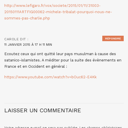
http://www.lefigaro.fr/vox/societe/2015/01/11/31003-
20150111ARTFIG00062-michele-tribalat-pourquoi-nous-ne-
sommes-pas-charlie.php
RÉPONDRE
CAROLE
DIT :
11 JANVIER 2015 À 17 H 11 MIN
Ecoutez ceux qui ont quitté leur pays musulman à cause des
satanico-islamistes. A méditer pour la suite des évènements en
France et en Occident en général :
https://www.youtube.com/watch?v=bOuc62-E4Kk
LAISSER UN COMMENTAIRE
Votre adresse e-mail ne sera pas publiée.
Les champs obligatoires