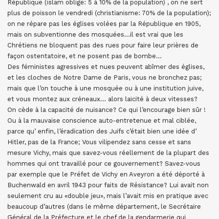
République (islam oblige: 5 à 10% de la population) , on ne sert
plus de poisson le vendredi (christianisme: 70% de la population);
on ne répare pas les églises volées par la République en 1905,
mais on subventionne des mosquées…il est vrai que les
Chrétiens ne bloquent pas des rues pour faire leur prières de
façon ostentatoire, et ne posent pas de bombe…
Des féministes agressives et nues peuvent abîmer des églises,
et les cloches de Notre Dame de Paris, vous ne bronchez pas;
mais que l’on touche à une mosquée ou à une institution juive,
et vous montez aux créneaux… alors laïcité à deux vitesses?
On cède à la capacité de nuisance? Ce qui l’encourage bien sûr !
Ou à la mauvaise conscience auto-entretenue et mal ciblée,
parce qu’ enfin, l’éradication des Juifs c’était bien une idée d’
Hitler, pas de la France; Vous vilipendez sans cesse et sans
mesure Vichy, mais que savez-vous réellement de la plupart des
hommes qui ont travaillé pour ce gouvernement? Savez-vous
par exemple que le Préfet de Vichy en Aveyron a été déporté à
Buchenwald en avril 1943 pour faits de Résistance? Lui avait non
seulement cru au «double jeu», mais l’avait mis en pratique avec
beaucoup d’autres (dans le même département, le Secrétaire
Général de la Préfecture et le chef de la gendarmerie qui