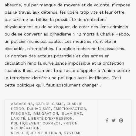
absurde, qui par manque de moyens et de volonté, n’impose
pas le travail aux détenus, les libère trop vite et leur offre
par laxisme ou bêtise la possibilité de s’entretenir
physiquement ou de se droguer, de créer des liens criminels
ou de se convertir au djihadisme ? 12 morts à Charlie Hebdo,
un policier municipal abattu. Les meurtres n’ont été ni
dissuadés, ni empêchés. La police recherche les assassins.
Le nombre des acteurs potentiels et des armes en
circulation rend la surveillance impossible et la protection
illusoire. Il est vraiment trop facile d’appeler à l’union contre
le terrorisme derrière une politique aussi inefficace. C’est
cette politique qu’il faut absolument changer !
,
,
ASSASSINS
CATHOLICISME
CHARLIE
,
,
,
HEBDO
DJIHADISME
ÉMOTION/ACTION
,
,
,
FASCISME
IMMIGRATION
ISLAMISME
,
,
LAICITÉ
LIBERTÉ D'EXPRESSION
,
,
POLITIQUEMENT CORRECT
PRISON
,
RÉCUPÉRATION
,
RÉPUBLIQUE/RÉPUBLICAIN
SYSTÈME