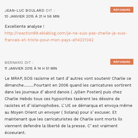
RÉPONDRE
JEAN-LUC BOULARD
DIT :
10 JANVIER 2015 À 21 H 56 MIN
Excellente analyse !
http://reaction89.eklablog.com/je-ne-suis-pas-charlie-je-suis-
francais-et-triste-pour-mon-pays-a114221342
RÉPONDRE
BERNARD
DIT :
11 JANVIER 2015 À 14 H 51 MIN
Le MRAP, SOS racisme et tant d’ autres vont soutenir Charlie ce
dimanche……..Pourtant en 2006 quand les carricatures sortirent
dans les journaux d’ abord danois ( Jyllen Posten) puis chez
Charlie Hebdo tous ces hypocrites taxèrent les déssins de
racistes et d’ islamophobes. L’ UE se démarqua et envoya même
au Moyen Orient un envoyer ( Solana) pour s’ excuser. Et
maintenant que les carricaturistes de Charlie sont morts ils
viennent defendre la liberté de la presse. C’ est vraiment
écoeurant.