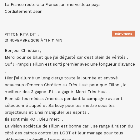
La France restera la France, un merveilleux pays
Cordialement Jean
RÉPONDRE
PITTON RITA
DIT :
21 NOVEMBRE 2016 À 11 H 11 MIN
Bonjour Christian ,
Merci pour ce billet que j’ai dégusté car c’est plein de vérités .
Ouf ! François Fillon est sorti premier avec une longueur d’avance
.
Hier j’ai allumé un long cierge toute la journée et envoyé
beaucoup d’encens Chrétien au Très Haut pour que Fillon , le
meilleur des 3 gagne .Et il a gagné .Merci Très Haut .
Bien sûr les médias /merdias pendant la campagne avaient
sélectionné Juppé et Sarkozy pour les mettre sous les
projecteurs et ainsi manipuler les esprits .
Ils sont mis KO . Dieu merci .
La vision sociétale de Fillon est bonne car il se range à raison du
côté des cathos contre les LGBT et leur mariage pour tous
,défendant la famille, l’ordre divin .