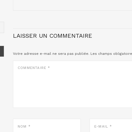
LAISSER UN COMMENTAIRE
Votre adresse e-mail ne sera pas publiée.
Les champs obligatoir
COMMENTAIRE
*
NOM
E-
*
MAIL
*