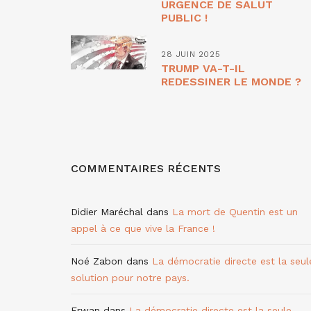
URGENCE DE SALUT
PUBLIC !
28 JUIN 2025
TRUMP VA-T-IL
REDESSINER LE MONDE ?
COMMENTAIRES RÉCENTS
Didier Maréchal
dans
La mort de Quentin est un
appel à ce que vive la France !
Noé Zabon
dans
La démocratie directe est la seul
solution pour notre pays.
Erwan
dans
La démocratie directe est la seule