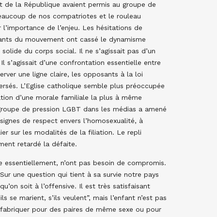
ent de la République avaient permis au groupe de
beaucoup de nos compatriotes et le rouleau
l’importance de l’enjeu. Les hésitations de
igeants du mouvement ont cassé le dynamisme
 solide du corps social. Il ne s’agissait pas d’un
l s’agissait d’une confrontation essentielle entre
rver une ligne claire, les opposants à la loi
spersés. L’Eglise catholique semble plus préoccupée
ation d’une morale familiale la plus à même
du groupe de pression LGBT dans les médias a amené
 signes de respect envers l’homosexualité, à
r sur les modalités de la filiation. Le repli
ment retardé la défaite.
nne essentiellement, n’ont pas besoin de compromis.
ur une question qui tient à sa survie notre pays
on soit à l’offensive. Il est très satisfaisant
s se marient, s’ils veulent”, mais l’enfant n’est pas
 fabriquer pour des paires de même sexe ou pour