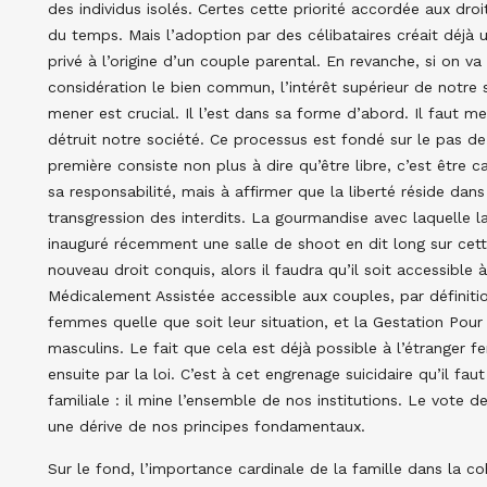
des individus isolés. Certes cette priorité accordée aux droit
du temps. Mais l’adoption par des célibataires créait déjà un
privé à l’origine d’un couple parental. En revanche, si on va
considération le bien commun, l’intérêt supérieur de notr
mener est crucial. Il l’est dans sa forme d’abord. Il faut 
détruit notre société. Ce processus est fondé sur le pas de d
première consiste non plus à dire qu’être libre, c’est être
sa responsabilité, mais à affirmer que la liberté réside dans
transgression des interdits. La gourmandise avec laquelle la
inauguré récemment une salle de shoot en dit long sur cett
nouveau droit conquis, alors il faudra qu’il soit accessible à
Médicalement Assistée accessible aux couples, par définition
femmes quelle que soit leur situation, et la Gestation Pour A
masculins. Le fait que cela est déjà possible à l’étranger f
ensuite par la loi. C’est à cet engrenage suicidaire qu’il fau
familiale : il mine l’ensemble de nos institutions. Le vote 
une dérive de nos principes fondamentaux.
Sur le fond, l’importance cardinale de la famille dans la c