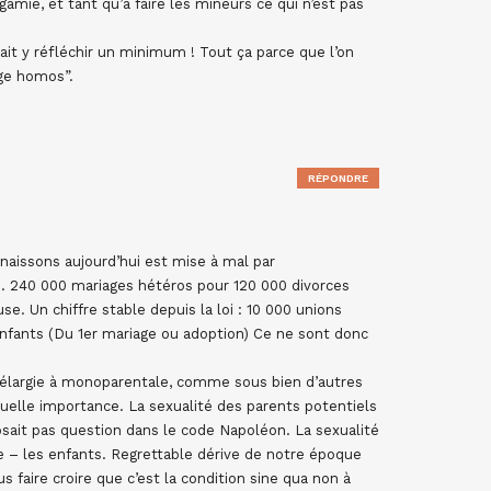
amie, et tant qu’à faire les mineurs ce qui n’est pas
rait y réfléchir un minimum ! Tout ça parce que l’on
ge homos”.
RÉPONDRE
nnaissons aujourd’hui est mise à mal par
 240 000 mariages hétéros pour 120 000 divorces
e. Un chiffre stable depuis la loi : 10 000 unions
nfants (Du 1er mariage ou adoption) Ce ne sont donc
D’élargie à monoparentale, comme sous bien d’autres
elle importance. La sexualité des parents potentiels
osait pas question dans le code Napoléon. La sexualité
pe – les enfants. Regrettable dérive de notre époque
us faire croire que c’est la condition sine qua non à