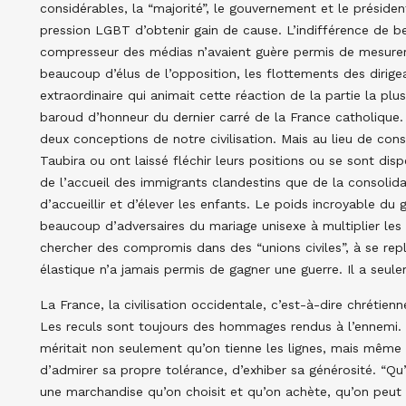
considérables, la “majorité”, le gouvernement et le présid
pression LGBT d’obtenir gain de cause. L’indifférence de 
compresseur des médias n’avaient guère permis de mesurer 
beaucoup d’élus de l’opposition, les flottements des dir
extraordinaire qui animait cette réaction de la partie la plus
baroud d’honneur du dernier carré de la France catholique. I
deux conceptions de notre civilisation. Mais au lieu de conse
Taubira ou ont laissé fléchir leurs positions ou se sont di
de l’accueil des immigrants clandestins que de la consolid
d’accueillir et d’élever les enfants. Le poids incroyable 
beaucoup d’adversaires du mariage unisexe à multiplier les
chercher des compromis dans des “unions civiles”, à se replie
élastique n’a jamais permis de gagner une guerre. Il a seule
La France, la civilisation occidentale, c’est-à-dire chrétie
Les reculs sont toujours des hommages rendus à l’ennemi. S
méritait non seulement qu’on tienne les lignes, mais même qu’
d’admirer sa propre tolérance, d’exhiber sa générosité. “Qu’il
une marchandise qu’on choisit et qu’on achète, qu’on peut