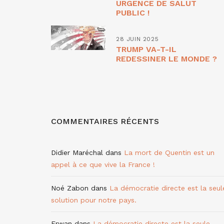
URGENCE DE SALUT
PUBLIC !
28 JUIN 2025
TRUMP VA-T-IL
REDESSINER LE MONDE ?
COMMENTAIRES RÉCENTS
Didier Maréchal
dans
La mort de Quentin est un
appel à ce que vive la France !
Noé Zabon
dans
La démocratie directe est la seul
solution pour notre pays.
Erwan
dans
La démocratie directe est la seule