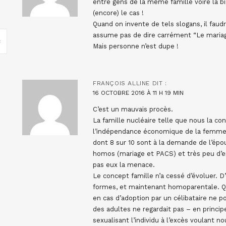
entre gens de la même famille voire la big
(encore) le cas !
Quand on invente de tels slogans, il faud
assume pas de dire carrément “Le maria
Mais personne n’est dupe !
FRANÇOIS ALLINE
DIT :
16 OCTOBRE 2016 À 11 H 19 MIN
C’est un mauvais procès.
La famille nucléaire telle que nous la co
l’indépendance économique de la femme.
dont 8 sur 10 sont à la demande de l’épous
homos (mariage et PACS) et très peu d’e
pas eux la menace.
Le concept famille n’a cessé d’évoluer. 
formes, et maintenant homoparentale. Qu
en cas d’adoption par un célibataire ne p
des adultes ne regardait pas – en princi
sexualisant l’individu à l’excès voulant no