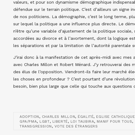
valeurs, et pour son dynamisme démographique indispensabl
défendue sur le terrain politique. C’est d’ailleurs un sign
de nos politiciens. La démographie, c’est le long terme, pl
sur lequel la politique a une influence plus directe. Le dém
n’être qu’une variable d’ajustement de la politique sociale, s
accordées au divorce et à l’avortement, dont la logique est 
les séparations et par la limitation de l’autorité parentale s
J’irai donc à la manifestation de cet après-midi avec mes 
avec Charles Millon et Robert Ménard. J’y retrouverai des 
des élus de l’opposition. Viendront-ils faire leur marché él
les choses en profondeur ? C’est pourtant d’une révolution
besoin, bien plus large que celle qui touche aux questions de
,
,
,
ADOPTION
CHARLES MILLON
ÉGALITÉ
EGLISE CATHOLIQUE
,
,
,
,
,
GPA/PMA
LGBT
LIBERTÉ
LOI TAUBIRA
MANIF POUR TOUS
,
TRANSGRESSION
VOTE DES ÉTRANGERS