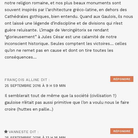
notre religion romaine, et nos plus beaux monuments sont
souvent inspirés par l’architecture gréco-latine, en dehors des
Cathédrales gothiques, bien entendu. Quand aux Gaulois, ils nous
ont laissé une légende d’indiscipline et de divisions qui n’est
guère reluisante. L’image de Vercingétorix se rendant
“glorieusement” à Jules César est une calamité de notre
inconscient historique. Seules comptent les victoires… celles
qu’on ne remet pas en cause et dont on tire toutes les
conséquences…
RÉPONDRE
FRANÇOIS ALLINE
DIT :
25 SEPTEMBRE 2016 À 9 H 59 MIN
Il semblerait tout de même que la société (civilisation ?)
gauloise n’était pas aussi primitive que l’on a voulu nous le faire
croire (huttes en paille..)
RÉPONDRE
VANNESTE
DIT :
25 SEPTEMBRE 2016 À 13 H 16 MIN