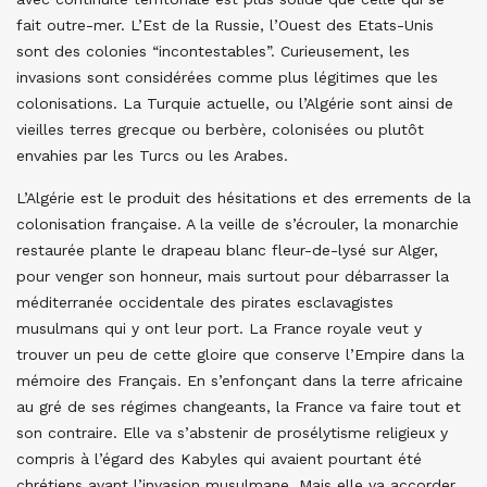
fait outre-mer. L’Est de la Russie, l’Ouest des Etats-Unis
sont des colonies “incontestables”. Curieusement, les
invasions sont considérées comme plus légitimes que les
colonisations. La Turquie actuelle, ou l’Algérie sont ainsi de
vieilles terres grecque ou berbère, colonisées ou plutôt
envahies par les Turcs ou les Arabes.
L’Algérie est le produit des hésitations et des errements de la
colonisation française. A la veille de s’écrouler, la monarchie
restaurée plante le drapeau blanc fleur-de-lysé sur Alger,
pour venger son honneur, mais surtout pour débarrasser la
méditerranée occidentale des pirates esclavagistes
musulmans qui y ont leur port. La France royale veut y
trouver un peu de cette gloire que conserve l’Empire dans la
mémoire des Français. En s’enfonçant dans la terre africaine
au gré de ses régimes changeants, la France va faire tout et
son contraire. Elle va s’abstenir de prosélytisme religieux y
compris à l’égard des Kabyles qui avaient pourtant été
chrétiens avant l’invasion musulmane. Mais elle va accorder