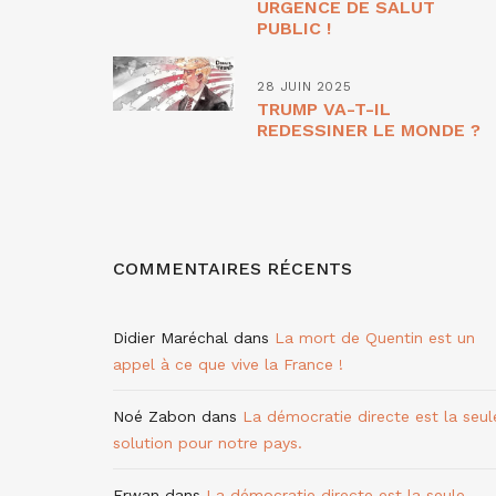
URGENCE DE SALUT
PUBLIC !
28 JUIN 2025
TRUMP VA-T-IL
REDESSINER LE MONDE ?
COMMENTAIRES RÉCENTS
Didier Maréchal
dans
La mort de Quentin est un
appel à ce que vive la France !
Noé Zabon
dans
La démocratie directe est la seul
solution pour notre pays.
Erwan
dans
La démocratie directe est la seule