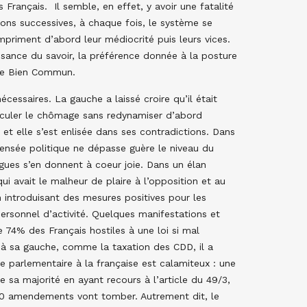
s Français. Il semble, en effet, y avoir une fatalité
ions successives, à chaque fois, le système se
priment d’abord leur médiocrité puis leurs vices.
fisance du savoir, la préférence donnée à la posture
u le Bien Commun.
cessaires. La gauche a laissé croire qu’il était
 reculer le chômage sans redynamiser d’abord
rs et elle s’est enlisée dans ses contradictions. Dans
ensée politique ne dépasse guère le niveau du
gues s’en donnent à coeur joie. Dans un élan
ui avait le malheur de plaire à l’opposition et au
en introduisant des mesures positives pour les
ersonnel d’activité. Quelques manifestations et
e 74% des Français hostiles à une loi si mal
 à sa gauche, comme la taxation des CDD, il a
ie parlementaire à la française est calamiteux : une
de sa majorité en ayant recours à l’article du 49/3,
00 amendements vont tomber. Autrement dit, le