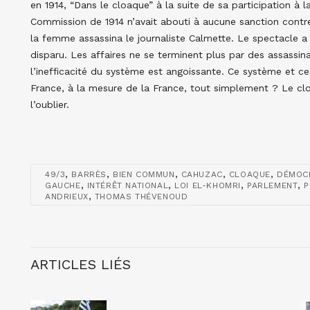
en 1914, “Dans le cloaque” à la suite de sa participation à
Commission de 1914 n’avait abouti à aucune sanction contre
la femme assassina le journaliste Calmette. Le spectacle a
disparu. Les affaires ne se terminent plus par des assassin
l’inefficacité du système est angoissante. Ce système et c
France, à la mesure de la France, tout simplement ? Le clo
l’oublier.
,
,
,
,
,
49/3
BARRÈS
BIEN COMMUN
CAHUZAC
CLOAQUE
DÉMOC
,
,
,
,
GAUCHE
INTÉRÊT NATIONAL
LOI EL-KHOMRI
PARLEMENT
P
,
ANDRIEUX
THOMAS THÉVENOUD
ARTICLES LIÉS