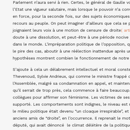
Parlement n’aura servi à rien. Certes, le général de Gaulle 
l’Etat une vigueur salutaire, mais lorsque le pouvoir n’a con
en force, pour la seconde fois, sur des sujets économiques, l
recours au peuple. On peut imaginer d’ailleurs que cela se 
joignaient leurs voix à une motion de censure de droite
( art
doute à une dissolution, et peut-être à une période nociv
dans le monde. L’impréparation politique de l’opposition, q
le pire des cas, aboutir à une réélection inattendue après 
hypothèses montrent combien le fonctionnement de notre 
S’ajoute à cela un délabrement intellectuel et moral const
Thevenoud, Sylvie Andrieux, qui comme le ministre frappé d
l’Assemblée, malgré sa condamnation en appel, et mainten
qu’il serrait de trop près, cela commence à faire beaucoup.
collègues pour affirmer son féminisme. Les victimes de ses
supporté. Les comportements sont indignes, le niveau est m
le milieu politique était devenu “un cloaque irrespirable”, 
anciens amis de “droite”, en l’occurrence. Il reprenait le m
député, qui avait dénoncé le climat délétère de la politique