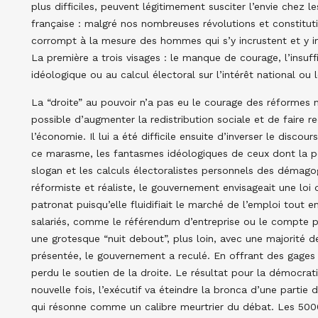
plus difficiles, peuvent légitimement susciter l’envie chez le
française : malgré nos nombreuses révolutions et constitut
corrompt à la mesure des hommes qui s’y incrustent et y im
La première a trois visages : le manque de courage, l’insuf
idéologique ou au calcul électoral sur l’intérêt national o
La “droite” au pouvoir n’a pas eu le courage des réformes né
possible d’augmenter la redistribution sociale et de faire
l’économie. Il lui a été difficile ensuite d’inverser le discou
ce marasme, les fantasmes idéologiques de ceux dont la p
slogan et les calculs électoralistes personnels des démago
réformiste et réaliste, le gouvernement envisageait une loi q
patronat puisqu’elle fluidifiait le marché de l’emploi tout 
salariés, comme le référendum d’entreprise ou le compte p
une grotesque “nuit debout”, plus loin, avec une majorité d
présentée, le gouvernement a reculé. En offrant des gages
perdu le soutien de la droite. Le résultat pour la démocrat
nouvelle fois, l’exécutif va éteindre la bronca d’une partie 
qui résonne comme un calibre meurtrier du débat. Les 50