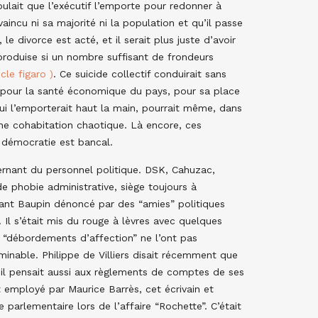
voulait que l’exécutif l’emporte pour redonner à
vaincu ni sa majorité ni la population et qu’il passe
e divorce est acté, et il serait plus juste d’avoir
produise si un nombre suffisant de frondeurs
icle figaro )
. Ce suicide collectif conduirait sans
e pour la santé économique du pays, pour sa place
ui l’emporterait haut la main, pourrait même, dans
une cohabitation chaotique. Là encore, ces
démocratie est bancal.
ernant du personnel politique. DSK, Cahuzac,
e phobie administrative, siège toujours à
ant Baupin dénoncé par des “amies” politiques
 Il s’était mis du rouge à lèvres avec quelques
 “débordements d’affection” ne l’ont pas
inable. Philippe de Villiers disait récemment que
et il pensait aussi aux règlements de comptes de ses
ot employé par Maurice Barrès, cet écrivain et
 parlementaire lors de l’affaire “Rochette”. C’était