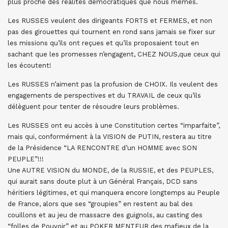
plus proche des réalités démocratiques que nous mêmes.
Les RUSSES veulent des dirigeants FORTS et FERMES, et non
pas des girouettes qui tournent en rond sans jamais se fixer sur
les missions qu’ils ont reçues et qu’ils proposaient tout en
sachant que les promesses n’engagent, CHEZ NOUS,que ceux qui
les écoutent!
Les RUSSES n’aiment pas la profusion de CHOIX. Ils veulent des
engagements de perspectives et du TRAVAIL de ceux qu’ils
délèguent pour tenter de résoudre leurs problèmes.
Les RUSSES ont eu accès à une Constitution certes “imparfaite”,
mais qui, conformément à la VISION de PUTIN, restera au titre
de la Présidence “LA RENCONTRE d’un HOMME avec SON
PEUPLE”!!!
Une AUTRE VISION du MONDE, de la RUSSIE, et des PEUPLES,
qui aurait sans doute plut à un Général Français, DCD sans
héritiers légitimes, et qui manquera encore longtemps au Peuple
de France, alors que ses “groupies” en restent au bal des
couillons et au jeu de massacre des guignols, au casting des
“folles de Pouvoir” et au POKER MENTEUR des mafieux de la