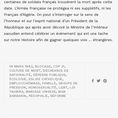
centaines de soldats français trouvèrent la mort après cette
date. L’Armée Française ne protégea ni ses supplétifs, ni les
Français d’Algérie. On peut s’interroger sur le sens de
l’honneur et sur l’esprit national d’un Président de la
République qui après avoir décoré le Ministre de l’Intérieur
saoudien entend célébrer un événement qui est une tache
sur notre Histoire afin de gagner quelques voix … étrangères.
,
,
,
19 MARS 1962
BLOCAGE
COP 21
,
CULTURE DE MORT
DÉCHÉANCE DE
,
,
NATIONALITÉ
DÉPENSE PUBLIQUE
,
,
ÉCOLOGIE
EGLISE CATHOLIQUE
,
,
EMPLOI/CHÔMAGE
FAMILLE
GROUPE DE
,
,
,
PRESSION
HOMOSEXUALITÉ
LGBT
LOI
,
,
TAUBIRA
MARIAGE UNISEXE
MGR
,
,
BARBARIN
PÉDOPHILIE
RÉFORME