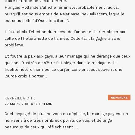
traité l’Europe de vieille femme.
François Hollande s’affiche féministe, probablement radical
puisqu’il est sous empris de Najat Vaseline-Balkacem, laquelle
est sous celle “d’Osez le clitoris”.
Il faut abolir l’élection du macho de l’année et la remplacer par
celle de l’hétérofiotte de l’année. Celle-là, il la gagnera sans
problème.
Et foutre la paix aux gays, à leur mariage qui ne dérange que ceux
qui sont frustrés de s’être fait piéger dans le mariage et la
fidélité hétéro-normée, ce qui j’en conviens, est souvent une
lourde croix à porter…
RÉPONDRE
KERNEILLA
DIT :
22 MARS 2016 À 17 H 11 MIN
Quel langage! de plus ne vous en déplaise, le mariage gay est un
non-sens à de très nombreux points de vue, et dérange
beaucoup de ceux qui réfléchissent …